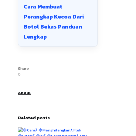
Cara Membuat
Perangkap Kecoa Dari
Botol Bekas Panduan
Lengkap
Share
0
Abdul
Related posts