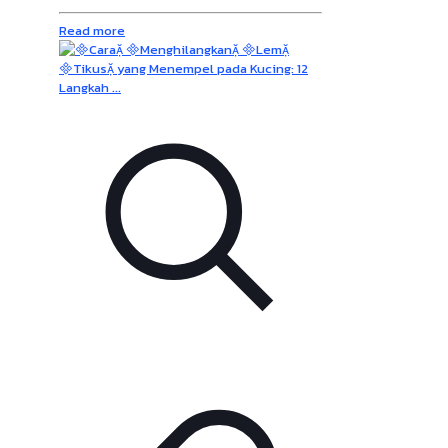
Read more