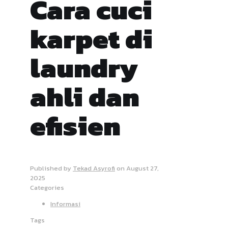
Cara cuci
karpet di
laundry
ahli dan
efisien
Published by
Tekad Asyrofi
on
August 27,
2025
Categories
Informasi
Tags