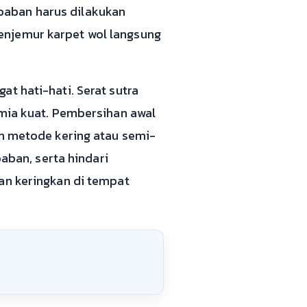
baban harus dilakukan
enjemur karpet wol langsung
.
t hati-hati. Serat sutra
imia kuat. Pembersihan awal
an metode kering atau semi-
baban, serta hindari
an keringkan di tempat