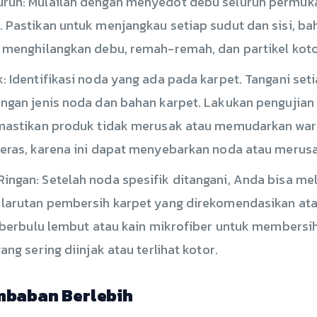
ruh: Mulailah dengan menyedot debu seluruh permu
 Pastikan untuk menjangkau setiap sudut dan sisi, b
 menghilangkan debu, remah-remah, dan partikel kotor
: Identifikasi noda yang ada pada karpet. Tangani se
ngan jenis noda dan bahan karpet. Lakukan pengujia
mastikan produk tidak merusak atau memudarkan warn
eras, karena ini dapat menyebarkan noda atau merusa
ngan: Setelah noda spesifik ditangani, Anda bisa m
larutan pembersih karpet yang direkomendasikan atau
t berbulu lembut atau kain mikrofiber untuk members
ng sering diinjak atau terlihat kotor.
mbaban Berlebih