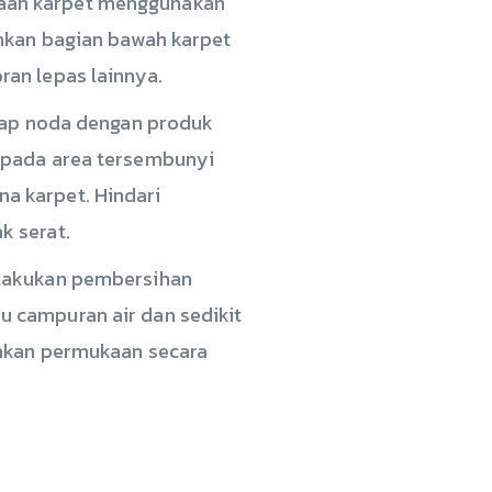
kaan karpet menggunakan
ahkan bagian bawah karpet
an lepas lainnya.
tiap noda dengan produk
n pada area tersembunyi
a karpet. Hindari
k serat.
elakukan pembersihan
 campuran air dan sedikit
ihkan permukaan secara