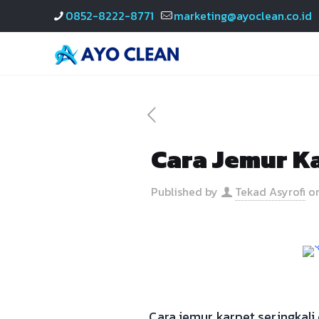
0852-8222-8771
marketing@ayoclean.co.id
Cara Jemur K
Published by
Tekad Asyrofi
o
Cara jemur karpet seringkali