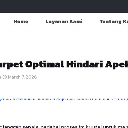
Home
Layanan Kami
Tentang K
arpet Optimal Hindari Ape
n
March 7, 2026
 dianggap sepele, padahal proses ini krusial untuk me