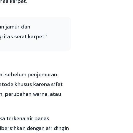
rea karpet.
an jamur dan
itas serat karpet.”
al sebelum penjemuran.
etode khusus karena sifat
n, perubahan warna, atau
ka terkena air panas
ibersihkan dengan air dingin