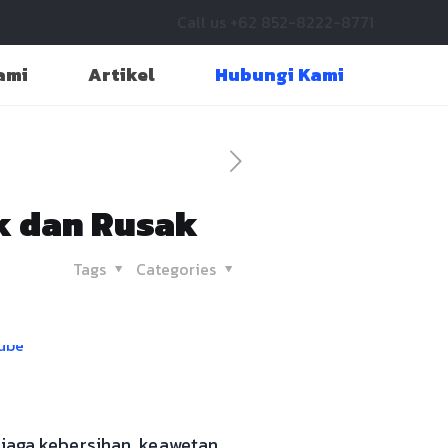
Call us +62 852-8222-8771
ami
Artikel
Hubungi Kami
k dan Rusak
Tags
Categories
njaga kebersihan, keawetan,