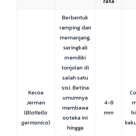
rata
Berbentuk
ramping dan
memanjang,
seringkali
memiliki
tonjolan di
salah satu
sisi. Betina
Kecoa
Co
umumnya
Jerman
4-8
m
membawa
(
Blattella
mm
h
ooteka ini
germanica
)
kek
hingga