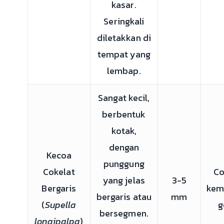
kasar.
Seringkali
diletakkan di
tempat yang
lembap.
Sangat kecil,
berbentuk
kotak,
dengan
Kecoa
punggung
Cokelat
Co
yang jelas
3-5
Bergaris
kem
bergaris atau
mm
(
Supella
g
bersegmen.
longipalpa
)