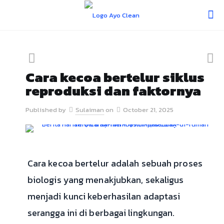
Cara kecoa bertelur siklus
reproduksi dan faktornya
Published by
Sulaiman
on
October 21, 2025
Cara kecoa bertelur adalah sebuah proses
biologis yang menakjubkan, sekaligus
menjadi kunci keberhasilan adaptasi
serangga ini di berbagai lingkungan.