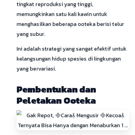
tingkat reproduksi yang tinggi,
memungkinkan satu kali kawin untuk
menghasilkan beberapa ooteka berisi telur
yang subur.
Ini adalah strategi yang sangat efektif untuk
kelangsungan hidup spesies di lingkungan
yang bervariasi.
Pembentukan dan
Peletakan Ooteka