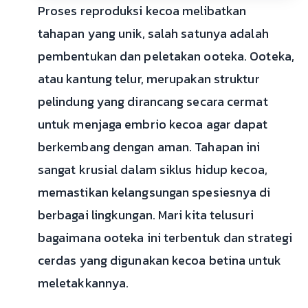
Proses reproduksi kecoa melibatkan
tahapan yang unik, salah satunya adalah
pembentukan dan peletakan ooteka. Ooteka,
atau kantung telur, merupakan struktur
pelindung yang dirancang secara cermat
untuk menjaga embrio kecoa agar dapat
berkembang dengan aman. Tahapan ini
sangat krusial dalam siklus hidup kecoa,
memastikan kelangsungan spesiesnya di
berbagai lingkungan. Mari kita telusuri
bagaimana ooteka ini terbentuk dan strategi
cerdas yang digunakan kecoa betina untuk
meletakkannya.