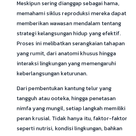
Meskipun sering dianggap sebagai hama,
memahami siklus reproduksi mereka dapat
memberikan wawasan mendalam tentang
strategi kelangsungan hidup yang efektif.
Proses ini melibatkan serangkaian tahapan
yang rumit, dari anatomi khusus hingga
interaksi lingkungan yang memengaruhi
keberlangsungan keturunan.
Dari pembentukan kantung telur yang
tangguh atau ooteka, hingga penetasan
nimfa yang mungil, setiap langkah memiliki
peran krusial. Tidak hanya itu, faktor-faktor
seperti nutrisi, kondisi lingkungan, bahkan