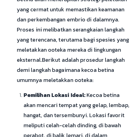
yang cermat untuk memastikan keamanan
dan perkembangan embrio di dalamnya.
Proses ini melibatkan serangkaian langkah
yang terencana, terutama bagi spesies yang
meletakkan ooteka mereka di lingkungan
eksternal.Berikut adalah prosedur langkah
demi langkah bagaimana kecoa betina
umumnya meletakkan ooteka:
Pemilihan Lokasi Ideal:
Kecoa betina
akan mencari tempat yang gelap, lembap,
hangat, dan tersembunyi. Lokasi favorit
meliputi celah-celah dinding, di bawah
perabot, di balik lemari, di dalam