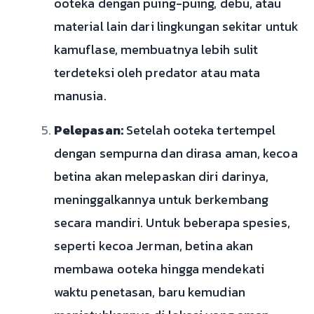
ooteka dengan puing-puing, debu, atau
material lain dari lingkungan sekitar untuk
kamuflase, membuatnya lebih sulit
terdeteksi oleh predator atau mata
manusia.
Pelepasan:
Setelah ooteka tertempel
dengan sempurna dan dirasa aman, kecoa
betina akan melepaskan diri darinya,
meninggalkannya untuk berkembang
secara mandiri. Untuk beberapa spesies,
seperti kecoa Jerman, betina akan
membawa ooteka hingga mendekati
waktu penetasan, baru kemudian