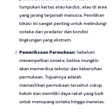
tumpukan kertas atau kardus, atau di area
yang jarang terjamah manusia. Pemilihan
lokasi ini sangat penting untuk melindungi
ooteka dari predator dan kondisi
lingkungan yang ekstrem.
Pemeriksaan Permukaan:
Sebelum
menempelkan ooteka, betina mungkin
akan memeriksa tekstur dan kebersihan
permukaan. Tujuannya adalah
memastikan permukaan tersebut cukup
kokoh dan memiliki daya rekat yang baik
untuk menopang ooteka hingga menetas.