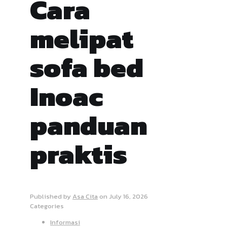
Cara
melipat
sofa bed
Inoac
panduan
praktis
Published by
Asa Cita
on
July 16, 2026
Categories
Informasi