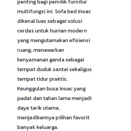
penting bagi pemilik furnitur
multifungsi ini. Sofa bed Inoac
dikenal luas sebagai solusi
cerdas untuk hunian modern
yang mengutamakan efisiensi
ruang, menawarkan
kenyamanan ganda sebagai
tempat duduk santai sekaligus
tempat tidur praktis.
Keunggulan busa Inoac yang
padat dan tahan lama menjadi
daya tarik utama,
menjadikannya pilihan favorit
banyak keluarga.