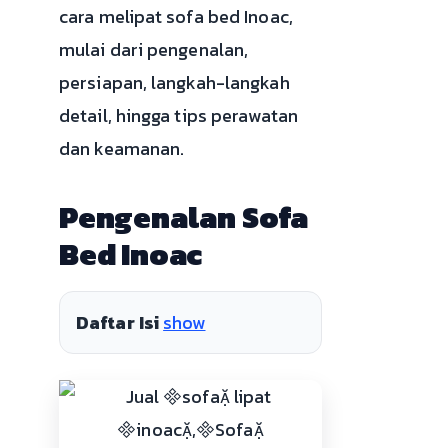
cara melipat sofa bed Inoac,
mulai dari pengenalan,
persiapan, langkah-langkah
detail, hingga tips perawatan
dan keamanan.
Pengenalan Sofa
Bed Inoac
Daftar Isi
show