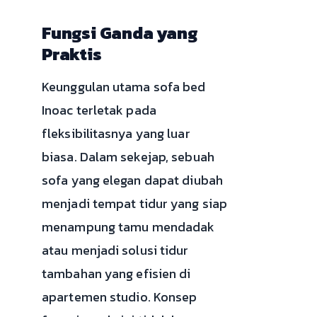
Fungsi Ganda yang
Praktis
Keunggulan utama sofa bed
Inoac terletak pada
fleksibilitasnya yang luar
biasa. Dalam sekejap, sebuah
sofa yang elegan dapat diubah
menjadi tempat tidur yang siap
menampung tamu mendadak
atau menjadi solusi tidur
tambahan yang efisien di
apartemen studio. Konsep