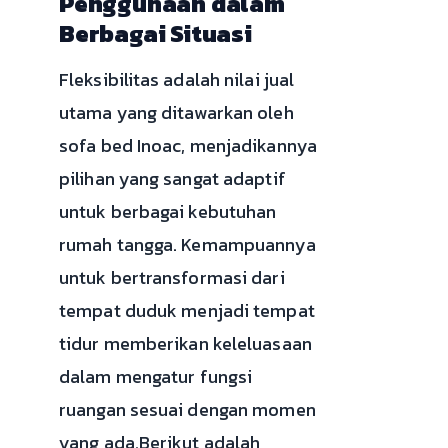
Penggunaan dalam
Berbagai Situasi
Fleksibilitas adalah nilai jual
utama yang ditawarkan oleh
sofa bed Inoac, menjadikannya
pilihan yang sangat adaptif
untuk berbagai kebutuhan
rumah tangga. Kemampuannya
untuk bertransformasi dari
tempat duduk menjadi tempat
tidur memberikan keleluasaan
dalam mengatur fungsi
ruangan sesuai dengan momen
yang ada.Berikut adalah