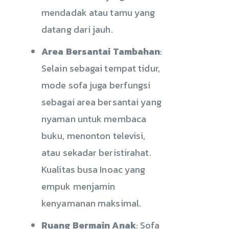
mendadak atau tamu yang
datang dari jauh.
Area Bersantai Tambahan
:
Selain sebagai tempat tidur,
mode sofa juga berfungsi
sebagai area bersantai yang
nyaman untuk membaca
buku, menonton televisi,
atau sekadar beristirahat.
Kualitas busa Inoac yang
empuk menjamin
kenyamanan maksimal.
Ruang Bermain Anak
: Sofa