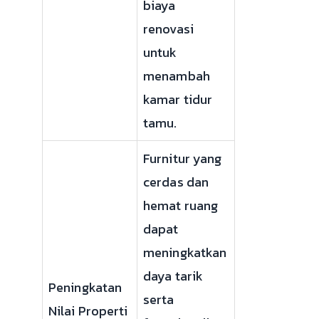
biaya
renovasi
untuk
menambah
kamar tidur
tamu.
Furnitur yang
cerdas dan
hemat ruang
dapat
meningkatkan
daya tarik
Peningkatan
serta
Nilai Properti