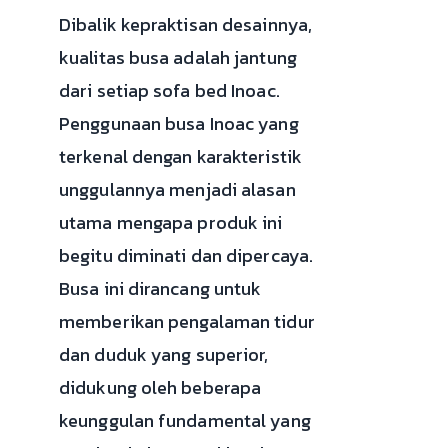
Dibalik kepraktisan desainnya,
kualitas busa adalah jantung
dari setiap sofa bed Inoac.
Penggunaan busa Inoac yang
terkenal dengan karakteristik
unggulannya menjadi alasan
utama mengapa produk ini
begitu diminati dan dipercaya.
Busa ini dirancang untuk
memberikan pengalaman tidur
dan duduk yang superior,
didukung oleh beberapa
keunggulan fundamental yang