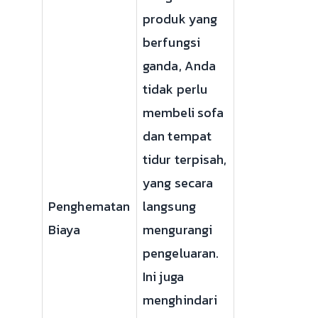
produk yang
berfungsi
ganda, Anda
tidak perlu
membeli sofa
dan tempat
tidur terpisah,
yang secara
Penghematan
langsung
Biaya
mengurangi
pengeluaran.
Ini juga
menghindari