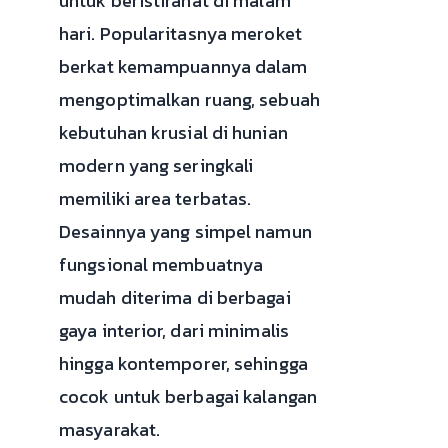
untuk beristirahat di malam
hari. Popularitasnya meroket
berkat kemampuannya dalam
mengoptimalkan ruang, sebuah
kebutuhan krusial di hunian
modern yang seringkali
memiliki area terbatas.
Desainnya yang simpel namun
fungsional membuatnya
mudah diterima di berbagai
gaya interior, dari minimalis
hingga kontemporer, sehingga
cocok untuk berbagai kalangan
masyarakat.