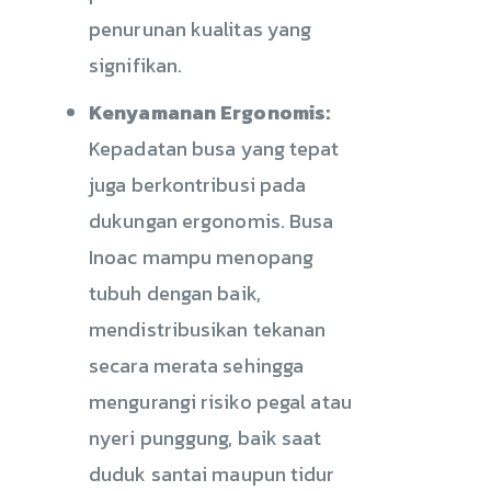
penurunan kualitas yang
signifikan.
Kenyamanan Ergonomis:
Kepadatan busa yang tepat
juga berkontribusi pada
dukungan ergonomis. Busa
Inoac mampu menopang
tubuh dengan baik,
mendistribusikan tekanan
secara merata sehingga
mengurangi risiko pegal atau
nyeri punggung, baik saat
duduk santai maupun tidur