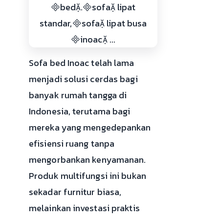
Sofa bed Inoac telah lama
menjadi solusi cerdas bagi
banyak rumah tangga di
Indonesia, terutama bagi
mereka yang mengedepankan
efisiensi ruang tanpa
mengorbankan kenyamanan.
Produk multifungsi ini bukan
sekadar furnitur biasa,
melainkan investasi praktis