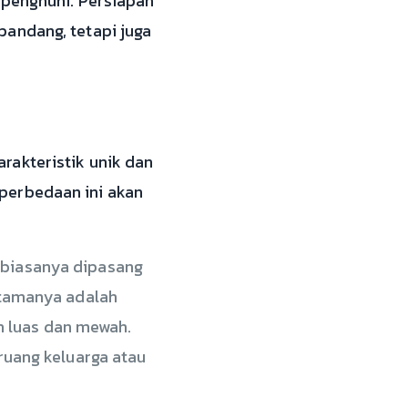
 penghuni. Persiapan
pandang, tetapi juga
rakteristik unik dan
perbedaan ini akan
n biasanya dipasang
 utamanya adalah
h luas dan mewah.
 ruang keluarga atau