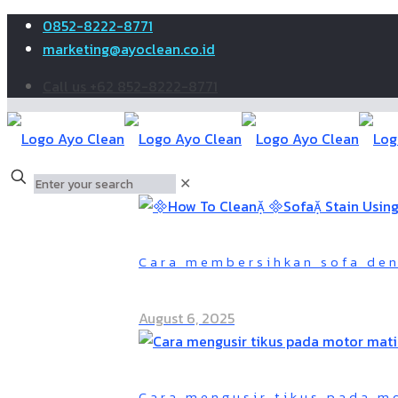
0852-8222-8771
marketing@ayoclean.co.id
Call us +62 852-8222-8771
✕
Cara membersihkan sofa den
August 6, 2025
Cara mengusir tikus pada m