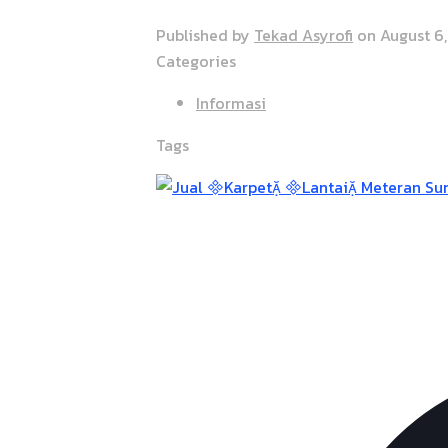
Published by
Tekad Asyrofi
on
August 6
Categories
Informasi
Tags