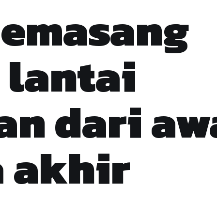
memasang
 lantai
n dari aw
 akhir