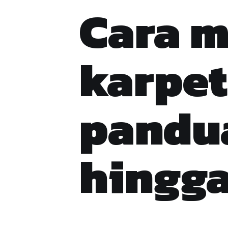
Cara 
karpet
pandua
hingga