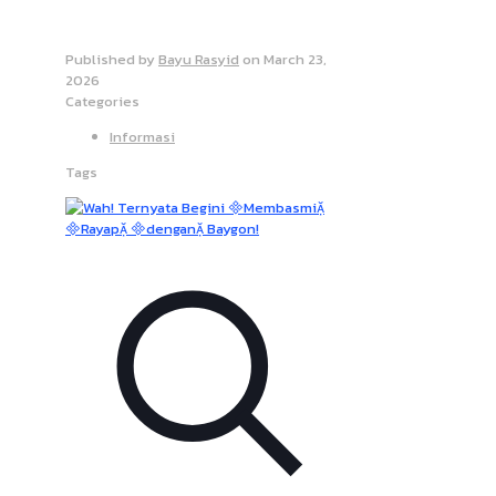
Published by
Bayu Rasyid
on
March 23,
2026
Categories
Informasi
Tags