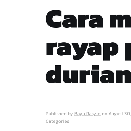
Cara 
rayap
durian
Published by
Bayu Rasyid
on
August 30
Categories