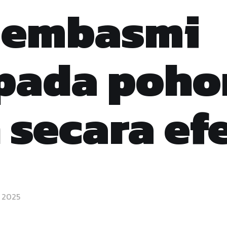
membasmi
 pada poho
 secara ef
, 2025