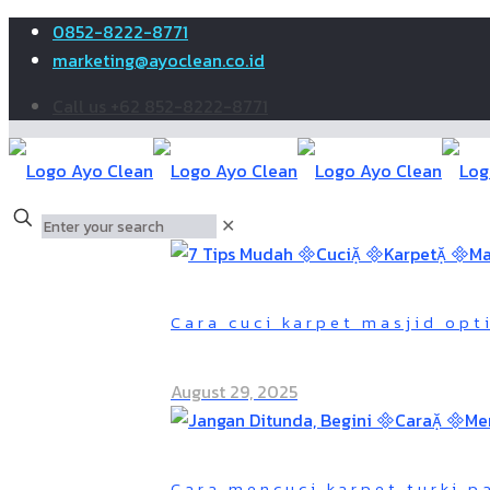
0852-8222-8771
marketing@ayoclean.co.id
Call us +62 852-8222-8771
✕
Cara cuci karpet masjid opt
August 29, 2025
Cara mencuci karpet turki 