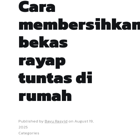
Cara
membersihka
bekas
rayap
tuntas di
rumah
Published by
Bayu Rasyid
on
August 19,
2025
Categories