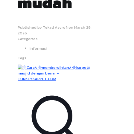
mudah
Published by
Tekad Asyrofi
on
March 29,
2026
Categories
Informasi
Tags