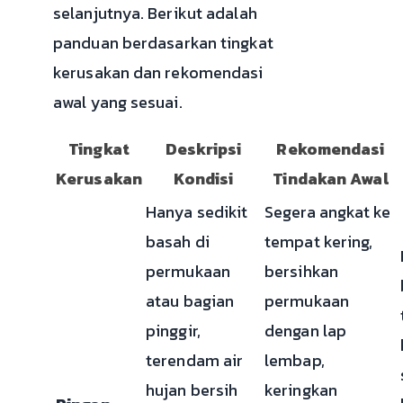
selanjutnya. Berikut adalah
panduan berdasarkan tingkat
kerusakan dan rekomendasi
awal yang sesuai.
Tingkat
Deskripsi
Rekomendasi
Kerusakan
Kondisi
Tindakan Awal
Hanya sedikit
Segera angkat ke
basah di
tempat kering,
permukaan
bersihkan
atau bagian
permukaan
pinggir,
dengan lap
terendam air
lembap,
hujan bersih
keringkan