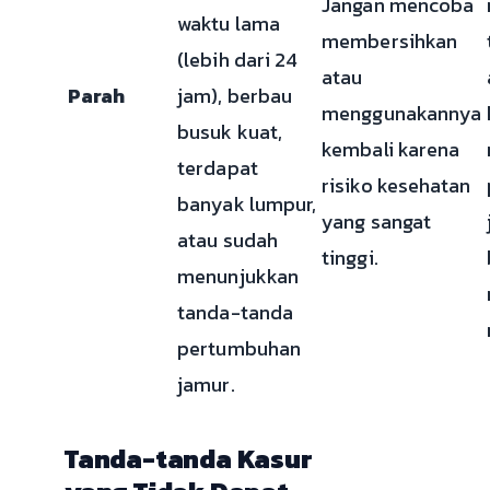
Jangan mencoba
waktu lama
membersihkan
(lebih dari 24
atau
Parah
jam), berbau
menggunakannya
busuk kuat,
kembali karena
terdapat
risiko kesehatan
banyak lumpur,
yang sangat
atau sudah
tinggi.
menunjukkan
tanda-tanda
pertumbuhan
jamur.
Tanda-tanda Kasur