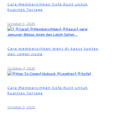
Cara Membersihkan Sofa Kulit untuk
Kualitas Terjaga
October 5, 2025
Cara membersihkan mani di kasur tuntas
dan cegah noda
October 4, 2025
Cara Membersihkan Sofa Kulit untuk
Kualitas Terjaga
October 5, 2025