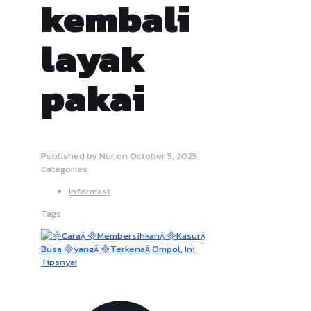
kembali
layak
pakai
Published by
Nur
on
October 5, 2025
Categories
Informasi
Tags