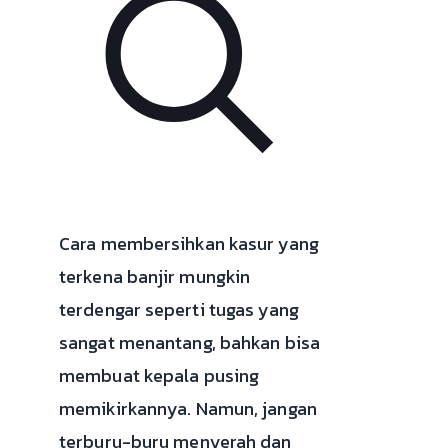
Cara membersihkan kasur yang
terkena banjir mungkin
terdengar seperti tugas yang
sangat menantang, bahkan bisa
membuat kepala pusing
memikirkannya. Namun, jangan
terburu-buru menyerah dan