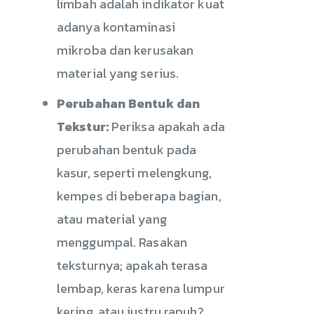
limbah adalah indikator kuat
adanya kontaminasi
mikroba dan kerusakan
material yang serius.
Perubahan Bentuk dan
Tekstur:
Periksa apakah ada
perubahan bentuk pada
kasur, seperti melengkung,
kempes di beberapa bagian,
atau material yang
menggumpal. Rasakan
teksturnya; apakah terasa
lembap, keras karena lumpur
kering, atau justru rapuh?