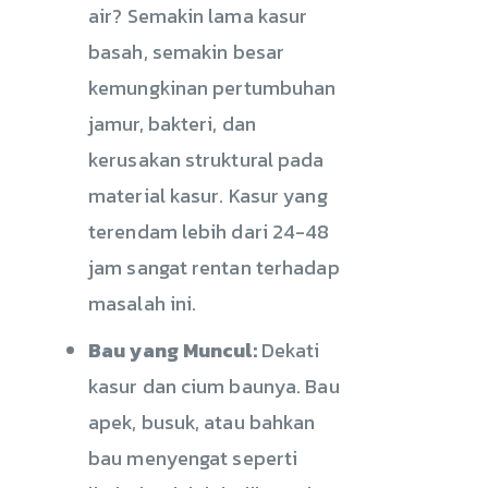
air? Semakin lama kasur
basah, semakin besar
kemungkinan pertumbuhan
jamur, bakteri, dan
kerusakan struktural pada
material kasur. Kasur yang
terendam lebih dari 24-48
jam sangat rentan terhadap
masalah ini.
Bau yang Muncul:
Dekati
kasur dan cium baunya. Bau
apek, busuk, atau bahkan
bau menyengat seperti