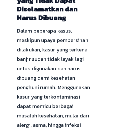
yang Tidak Dapat
Diselamatkan dan
Harus Dibuang
Dalam beberapa kasus,
meskipun upaya pembersihan
dilakukan, kasur yang terkena
banjir sudah tidak layak lagi
untuk digunakan dan harus
dibuang demi kesehatan
penghuni rumah. Menggunakan
kasur yang terkontaminasi
dapat memicu berbagai
masalah kesehatan, mulai dari
alergi, asma, hingga infeksi