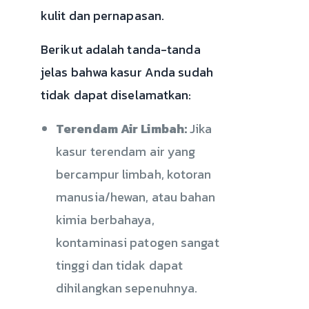
kulit dan pernapasan.
Berikut adalah tanda-tanda
jelas bahwa kasur Anda sudah
tidak dapat diselamatkan:
Terendam Air Limbah:
Jika
kasur terendam air yang
bercampur limbah, kotoran
manusia/hewan, atau bahan
kimia berbahaya,
kontaminasi patogen sangat
tinggi dan tidak dapat
dihilangkan sepenuhnya.