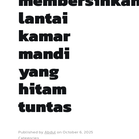
membersihka
lantai
kamar
mandi
yang
hitam
tuntas
Published by
Abdul
on
October 6, 2025
Categories