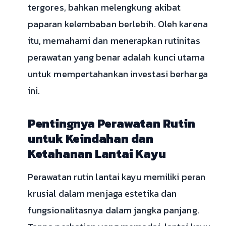
tergores, bahkan melengkung akibat
paparan kelembaban berlebih. Oleh karena
itu, memahami dan menerapkan rutinitas
perawatan yang benar adalah kunci utama
untuk mempertahankan investasi berharga
ini.
Pentingnya Perawatan Rutin
untuk Keindahan dan
Ketahanan Lantai Kayu
Perawatan rutin lantai kayu memiliki peran
krusial dalam menjaga estetika dan
fungsionalitasnya dalam jangka panjang.