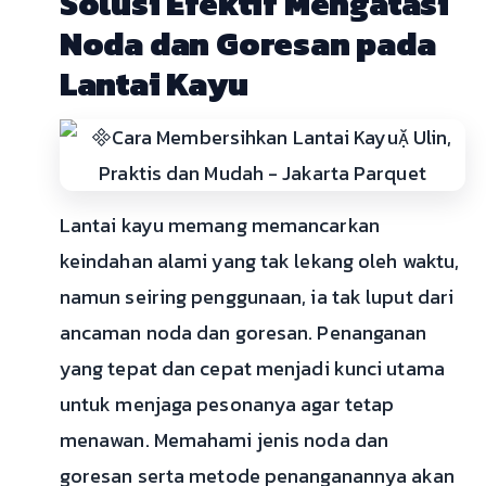
Solusi Efektif Mengatasi
Noda dan Goresan pada
Lantai Kayu
Lantai kayu memang memancarkan
keindahan alami yang tak lekang oleh waktu,
namun seiring penggunaan, ia tak luput dari
ancaman noda dan goresan. Penanganan
yang tepat dan cepat menjadi kunci utama
untuk menjaga pesonanya agar tetap
menawan. Memahami jenis noda dan
goresan serta metode penanganannya akan