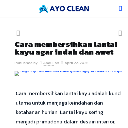
Cara membersihkan lantai
kayu agar indah dan awet
Published by
Abdul
on
April 22, 2026
Cara membersihkan lantai kayu adalah kunci
utama untuk menjaga keindahan dan
ketahanan hunian. Lantai kayu sering
menjadi primadona dalam desain interior,