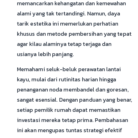
memancarkan kehangatan dan kemewahan
alami yang tak tertandingi. Namun, daya
tarik estetika ini memerlukan perhatian
khusus dan metode pembersihan yang tepat
agar kilau alaminya tetap terjaga dan
usianya lebih panjang.
Memahami seluk-beluk perawatan lantai
kayu, mulai dari rutinitas harian hingga
penanganan noda membandel dan goresan,
sangat esensial. Dengan panduan yang benar,
setiap pemilik rumah dapat memastikan
investasi mereka tetap prima. Pembahasan
ini akan mengupas tuntas strategi efektif