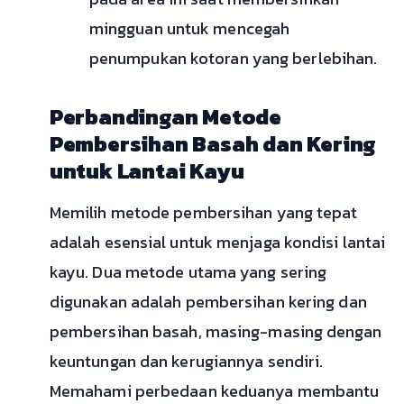
mingguan untuk mencegah
penumpukan kotoran yang berlebihan.
Perbandingan Metode
Pembersihan Basah dan Kering
untuk Lantai Kayu
Memilih metode pembersihan yang tepat
adalah esensial untuk menjaga kondisi lantai
kayu. Dua metode utama yang sering
digunakan adalah pembersihan kering dan
pembersihan basah, masing-masing dengan
keuntungan dan kerugiannya sendiri.
Memahami perbedaan keduanya membantu