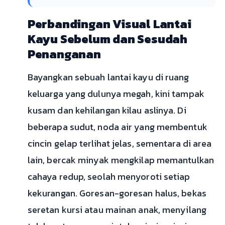
Perbandingan Visual Lantai
Kayu Sebelum dan Sesudah
Penanganan
Bayangkan sebuah lantai kayu di ruang
keluarga yang dulunya megah, kini tampak
kusam dan kehilangan kilau aslinya. Di
beberapa sudut, noda air yang membentuk
cincin gelap terlihat jelas, sementara di area
lain, bercak minyak mengkilap memantulkan
cahaya redup, seolah menyoroti setiap
kekurangan. Goresan-goresan halus, bekas
seretan kursi atau mainan anak, menyilang