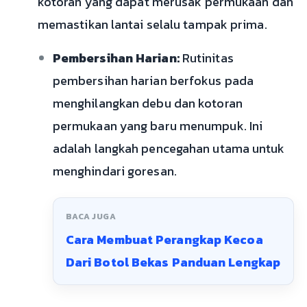
kotoran yang dapat merusak permukaan dan
memastikan lantai selalu tampak prima.
Pembersihan Harian:
Rutinitas
pembersihan harian berfokus pada
menghilangkan debu dan kotoran
permukaan yang baru menumpuk. Ini
adalah langkah pencegahan utama untuk
menghindari goresan.
BACA JUGA
Cara Membuat Perangkap Kecoa
Dari Botol Bekas Panduan Lengkap