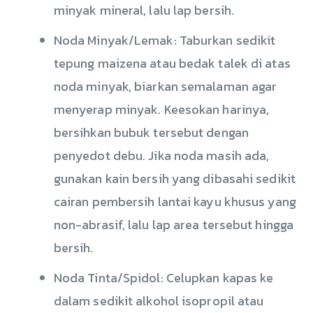
minyak mineral, lalu lap bersih.
Noda Minyak/Lemak: Taburkan sedikit
tepung maizena atau bedak talek di atas
noda minyak, biarkan semalaman agar
menyerap minyak. Keesokan harinya,
bersihkan bubuk tersebut dengan
penyedot debu. Jika noda masih ada,
gunakan kain bersih yang dibasahi sedikit
cairan pembersih lantai kayu khusus yang
non-abrasif, lalu lap area tersebut hingga
bersih.
Noda Tinta/Spidol: Celupkan kapas ke
dalam sedikit alkohol isopropil atau