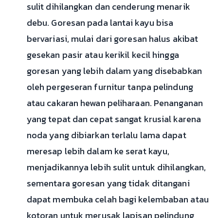
sulit dihilangkan dan cenderung menarik
debu. Goresan pada lantai kayu bisa
bervariasi, mulai dari goresan halus akibat
gesekan pasir atau kerikil kecil hingga
goresan yang lebih dalam yang disebabkan
oleh pergeseran furnitur tanpa pelindung
atau cakaran hewan peliharaan. Penanganan
yang tepat dan cepat sangat krusial karena
noda yang dibiarkan terlalu lama dapat
meresap lebih dalam ke serat kayu,
menjadikannya lebih sulit untuk dihilangkan,
sementara goresan yang tidak ditangani
dapat membuka celah bagi kelembaban atau
kotoran untuk merusak lapisan pelindung