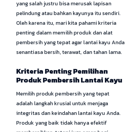
yang salah justru bisa merusak lapisan
pelindung atau bahkan kayunya itu sendiri.
Oleh karena itu, mari kita pahami kriteria
penting dalam memilih produk dan alat
pembersih yang tepat agar lantai kayu Anda
senantiasa bersih, terawat, dan tahan lama.
Kriteria Penting Pemilihan
Produk Pembersih Lantai Kayu
Memilih produk pembersih yang tepat
adalah langkah krusial untuk menjaga
integritas dan keindahan lantai kayu Anda.
Produk yang baik tidak hanya efektif