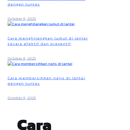
dengan tuntas
October 6, 2025
Cara menghilangkan lumut di lantai
secara efektif dan preventif
October 6, 2025
Cara membersihkan najis di lantai
dengan tuntas
October 6, 2025
Cara