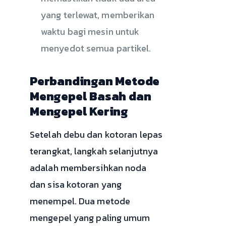
yang terlewat, memberikan
waktu bagi mesin untuk
menyedot semua partikel.
Perbandingan Metode
Mengepel Basah dan
Mengepel Kering
Setelah debu dan kotoran lepas
terangkat, langkah selanjutnya
adalah membersihkan noda
dan sisa kotoran yang
menempel. Dua metode
mengepel yang paling umum