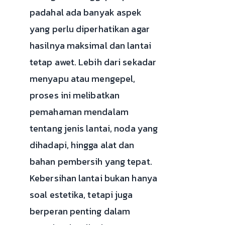
padahal ada banyak aspek
yang perlu diperhatikan agar
hasilnya maksimal dan lantai
tetap awet. Lebih dari sekadar
menyapu atau mengepel,
proses ini melibatkan
pemahaman mendalam
tentang jenis lantai, noda yang
dihadapi, hingga alat dan
bahan pembersih yang tepat.
Kebersihan lantai bukan hanya
soal estetika, tetapi juga
berperan penting dalam