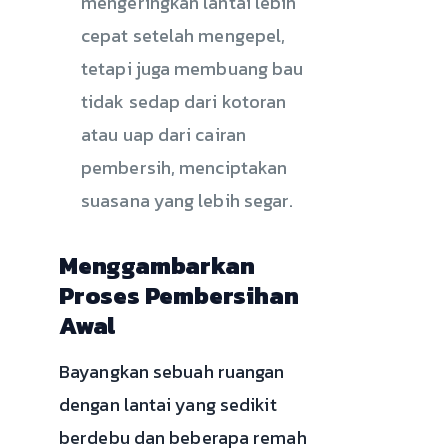
mengeringkan lantai lebih
cepat setelah mengepel,
tetapi juga membuang bau
tidak sedap dari kotoran
atau uap dari cairan
pembersih, menciptakan
suasana yang lebih segar.
Menggambarkan
Proses Pembersihan
Awal
Bayangkan sebuah ruangan
dengan lantai yang sedikit
berdebu dan beberapa remah