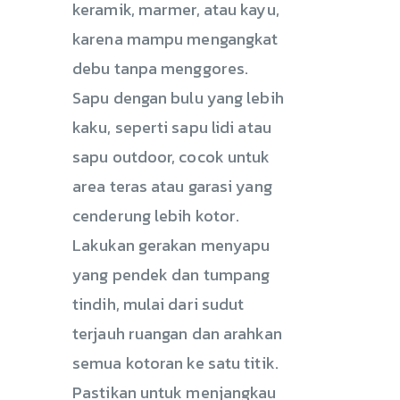
keramik, marmer, atau kayu,
karena mampu mengangkat
debu tanpa menggores.
Sapu dengan bulu yang lebih
kaku, seperti sapu lidi atau
sapu outdoor, cocok untuk
area teras atau garasi yang
cenderung lebih kotor.
Lakukan gerakan menyapu
yang pendek dan tumpang
tindih, mulai dari sudut
terjauh ruangan dan arahkan
semua kotoran ke satu titik.
Pastikan untuk menjangkau