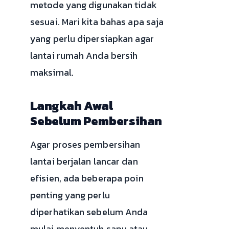
metode yang digunakan tidak
sesuai. Mari kita bahas apa saja
yang perlu dipersiapkan agar
lantai rumah Anda bersih
maksimal.
Langkah Awal
Sebelum Pembersihan
Agar proses pembersihan
lantai berjalan lancar dan
efisien, ada beberapa poin
penting yang perlu
diperhatikan sebelum Anda
mulai menyentuh sapu atau