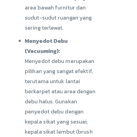
area bawah furnitur dan
sudut-sudut ruangan yang
sering terlewat.
Menyedot Debu
(Vacuuming):
Menyedot debu merupakan
pilihan yang sangat efektif,
terutama untuk lantai
berkarpet atau area dengan
debu halus. Gunakan
penyedot debu dengan
kepala sikat yang sesuai;
kepala sikat lembut (brush