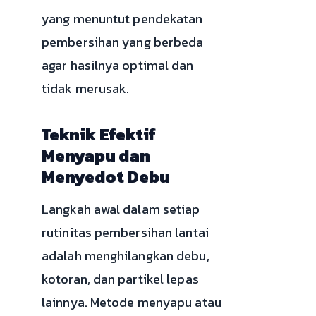
yang menuntut pendekatan
pembersihan yang berbeda
agar hasilnya optimal dan
tidak merusak.
Teknik Efektif
Menyapu dan
Menyedot Debu
Langkah awal dalam setiap
rutinitas pembersihan lantai
adalah menghilangkan debu,
kotoran, dan partikel lepas
lainnya. Metode menyapu atau