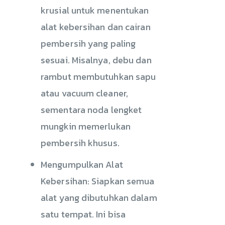
krusial untuk menentukan
alat kebersihan dan cairan
pembersih yang paling
sesuai. Misalnya, debu dan
rambut membutuhkan sapu
atau vacuum cleaner,
sementara noda lengket
mungkin memerlukan
pembersih khusus.
Mengumpulkan Alat
Kebersihan: Siapkan semua
alat yang dibutuhkan dalam
satu tempat. Ini bisa