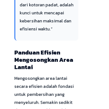
dari kotoran padat, adalah
kunci untuk mencapai
kebersihan maksimal dan
efisiensi waktu.”
Panduan Efisien
Mengosongkan Area
Lantai
Mengosongkan area lantai
secara efisien adalah fondasi
untuk pembersihan yang
menyeluruh. Semakin sedikit