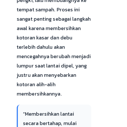
pengki, lalu membuangnya ke
tempat sampah. Proses ini
sangat penting sebagai langkah
awal karena membersihkan
kotoran kasar dan debu
terlebih dahulu akan
mencegahnya berubah menjadi
lumpur saat lantai dipel, yang
justru akan menyebarkan
kotoran alih-alih
membersihkannya.
“Membersihkan lantai
secara bertahap, mulai