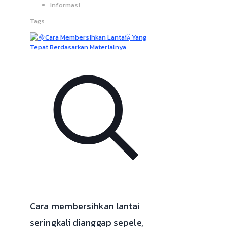
Informasi
Tags
Cara membersihkan lantai
seringkali dianggap sepele,