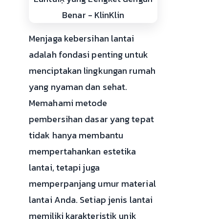
Menjaga kebersihan lantai
adalah fondasi penting untuk
menciptakan lingkungan rumah
yang nyaman dan sehat.
Memahami metode
pembersihan dasar yang tepat
tidak hanya membantu
mempertahankan estetika
lantai, tetapi juga
memperpanjang umur material
lantai Anda. Setiap jenis lantai
memiliki karakteristik unik