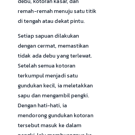
debu, kotoran kasar, dan
remah-remah menuju satu titik
di tengah atau dekat pintu.
Setiap sapuan dilakukan
dengan cermat, memastikan
tidak ada debu yang terlewat.
Setelah semua kotoran
terkumpul menjadi satu
gundukan kecil, ia meletakkan
sapu dan mengambil pengki.
Dengan hati-hati, ia
mendorong gundukan kotoran
tersebut masuk ke dalam