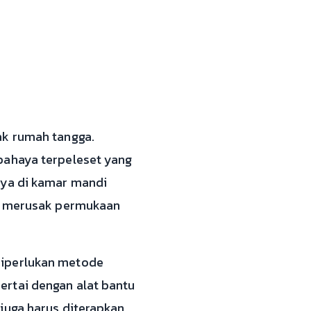
ak rumah tangga.
bahaya terpeleset yang
aya di kamar mandi
at merusak permukaan
diperlukan metode
ertai dengan alat bantu
juga harus diterapkan