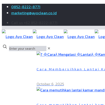
0852-8222-8771
marketing@ayoclean.co.id
Call us +62 852-8222-8771
✕
Cara Membersihkan Lantai K
October 6, 2025
Cara memutihkan lantai kam