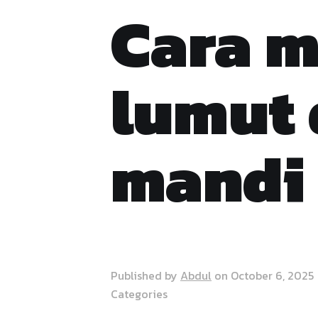
Cara 
lumut 
mandi 
Published by
Abdul
on
October 6, 2025
Categories