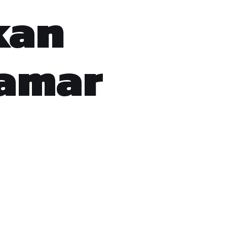
kan
kamar