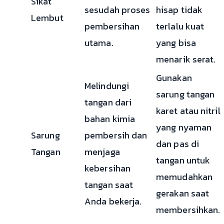
Sikat
sesudah proses
hisap tidak
Lembut
pembersihan
terlalu kuat
utama.
yang bisa
menarik serat.
Gunakan
Melindungi
sarung tangan
tangan dari
karet atau nitril
bahan kimia
yang nyaman
Sarung
pembersih dan
dan pas di
Tangan
menjaga
tangan untuk
kebersihan
memudahkan
tangan saat
gerakan saat
Anda bekerja.
membersihkan.