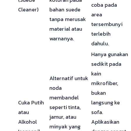
coba pada
Cleaner)
bahan suede
area
tanpa merusak
tersembunyi
material atau
terlebih
warnanya.
dahulu.
Hanya gunakan
sedikit pada
kain
Alternatif untuk
mikrofiber,
noda
bukan
membandel
Cuka Putih
langsung ke
seperti tinta,
atau
sofa.
jamur, atau
Alkohol
Aplikasikan
minyak yang