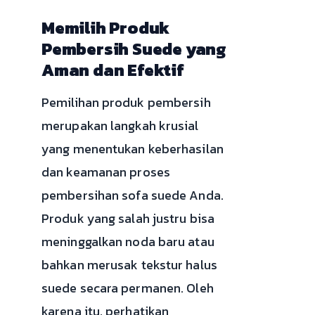
Memilih Produk
Pembersih Suede yang
Aman dan Efektif
Pemilihan produk pembersih
merupakan langkah krusial
yang menentukan keberhasilan
dan keamanan proses
pembersihan sofa suede Anda.
Produk yang salah justru bisa
meninggalkan noda baru atau
bahkan merusak tekstur halus
suede secara permanen. Oleh
karena itu, perhatikan