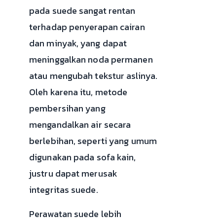
pada suede sangat rentan
terhadap penyerapan cairan
dan minyak, yang dapat
meninggalkan noda permanen
atau mengubah tekstur aslinya.
Oleh karena itu, metode
pembersihan yang
mengandalkan air secara
berlebihan, seperti yang umum
digunakan pada sofa kain,
justru dapat merusak
integritas suede.
Perawatan suede lebih