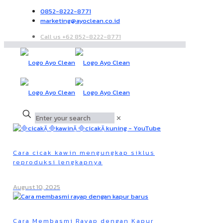
0852-8222-8771
marketing@ayoclean.co.id
Call us +62 852-8222-8771
✕
Cara cicak kawin mengungkap siklus
reproduksi lengkapnya
August 10, 2025
Cara Membasmi Rayap dengan Kapur