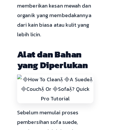
memberikan kesan mewah dan
organik yang membedakannya
dari kain biasa atau kulit yang
lebih licin.
Alat dan Bahan
yang Diperlukan
Sebelum memulai proses
pembersihan sofa suede,