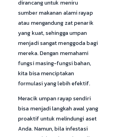
dirancang untuk meniru
sumber makanan alami rayap
atau mengandung zat penarik
yang kuat, sehingga umpan
menjadi sangat menggoda bagi
mereka. Dengan memahami
fungsi masing-fungsi bahan,
kita bisa menciptakan
formulasi yang lebih efektif.
Meracik umpan rayap sendiri
bisa menjadi langkah awal yang
proaktif untuk melindungi aset
Anda. Namun, bila infestasi