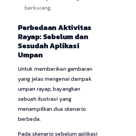
berkurang.
Perbedaan Aktivitas
Rayap: Sebelum dan
Sesudah Aplikasi
Umpan
Untuk memberikan gambaran
yang jelas mengenai dampak
umpan rayap, bayangkan
sebuah ilustrasi yang
menampilkan dua skenario
berbeda.
Pada skenario sebelum aplikasi