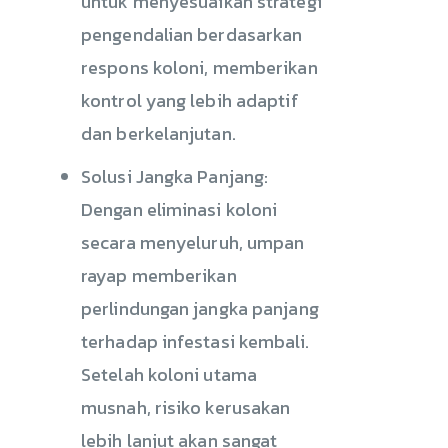
untuk menyesuaikan strategi
pengendalian berdasarkan
respons koloni, memberikan
kontrol yang lebih adaptif
dan berkelanjutan.
Solusi Jangka Panjang:
Dengan eliminasi koloni
secara menyeluruh, umpan
rayap memberikan
perlindungan jangka panjang
terhadap infestasi kembali.
Setelah koloni utama
musnah, risiko kerusakan
lebih lanjut akan sangat