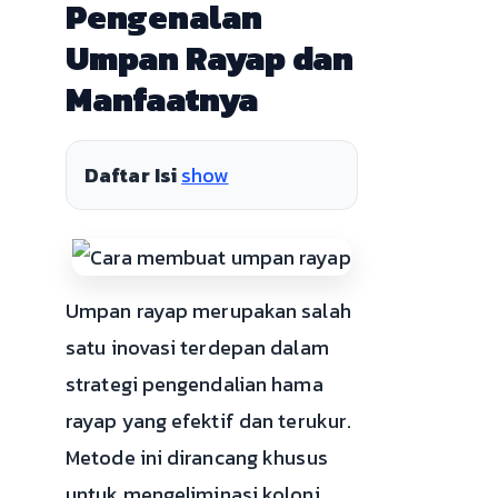
Pengenalan
Umpan Rayap dan
Manfaatnya
Daftar Isi
show
Umpan rayap merupakan salah
satu inovasi terdepan dalam
strategi pengendalian hama
rayap yang efektif dan terukur.
Metode ini dirancang khusus
untuk mengeliminasi koloni