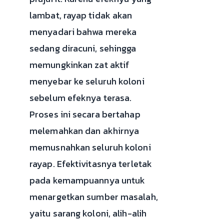
lambat, rayap tidak akan
menyadari bahwa mereka
sedang diracuni, sehingga
memungkinkan zat aktif
menyebar ke seluruh koloni
sebelum efeknya terasa.
Proses ini secara bertahap
melemahkan dan akhirnya
memusnahkan seluruh koloni
rayap. Efektivitasnya terletak
pada kemampuannya untuk
menargetkan sumber masalah,
yaitu sarang koloni, alih-alih