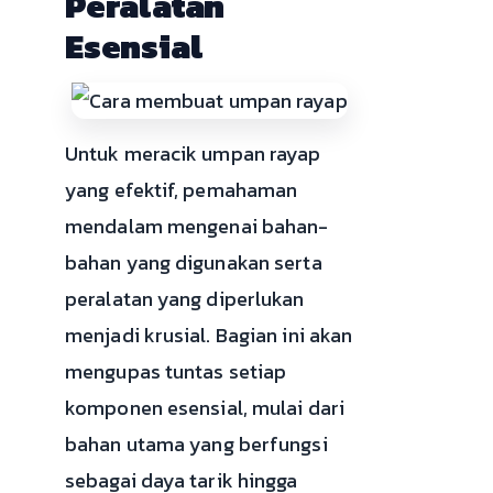
Peralatan
Esensial
Untuk meracik umpan rayap
yang efektif, pemahaman
mendalam mengenai bahan-
bahan yang digunakan serta
peralatan yang diperlukan
menjadi krusial. Bagian ini akan
mengupas tuntas setiap
komponen esensial, mulai dari
bahan utama yang berfungsi
sebagai daya tarik hingga