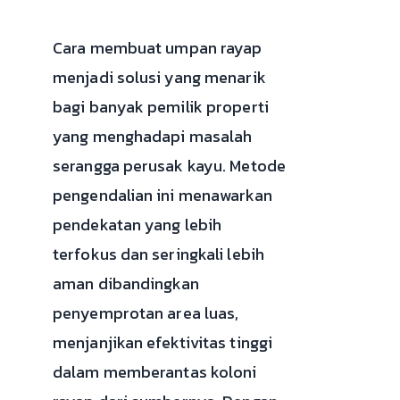
Cara membuat umpan rayap
menjadi solusi yang menarik
bagi banyak pemilik properti
yang menghadapi masalah
serangga perusak kayu. Metode
pengendalian ini menawarkan
pendekatan yang lebih
terfokus dan seringkali lebih
aman dibandingkan
penyemprotan area luas,
menjanjikan efektivitas tinggi
dalam memberantas koloni