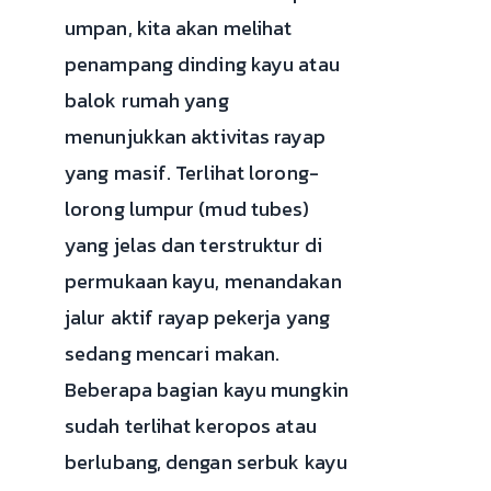
umpan, kita akan melihat
penampang dinding kayu atau
balok rumah yang
menunjukkan aktivitas rayap
yang masif. Terlihat lorong-
lorong lumpur (mud tubes)
yang jelas dan terstruktur di
permukaan kayu, menandakan
jalur aktif rayap pekerja yang
sedang mencari makan.
Beberapa bagian kayu mungkin
sudah terlihat keropos atau
berlubang, dengan serbuk kayu