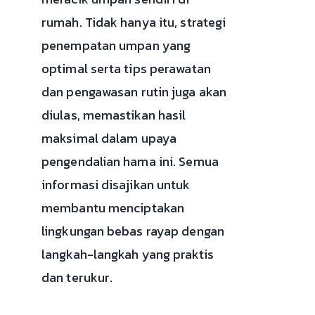
rumah. Tidak hanya itu, strategi
penempatan umpan yang
optimal serta tips perawatan
dan pengawasan rutin juga akan
diulas, memastikan hasil
maksimal dalam upaya
pengendalian hama ini. Semua
informasi disajikan untuk
membantu menciptakan
lingkungan bebas rayap dengan
langkah-langkah yang praktis
dan terukur.