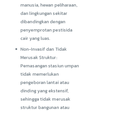
manusia, hewan peliharaan,
dan lingkungan sekitar
dibandingkan dengan
penyemprotan pestisida
cair yang luas.
Non-Invasif dan Tidak
Merusak Struktur:
Pemasangan stasiun umpan
tidak memerlukan
pengeboran lantai atau
dinding yang ekstensif,
sehingga tidak merusak
struktur bangunan atau