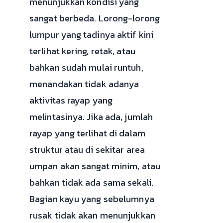
menunjukkan kondisi yang
sangat berbeda. Lorong-lorong
lumpur yang tadinya aktif kini
terlihat kering, retak, atau
bahkan sudah mulai runtuh,
menandakan tidak adanya
aktivitas rayap yang
melintasinya. Jika ada, jumlah
rayap yang terlihat di dalam
struktur atau di sekitar area
umpan akan sangat minim, atau
bahkan tidak ada sama sekali.
Bagian kayu yang sebelumnya
rusak tidak akan menunjukkan