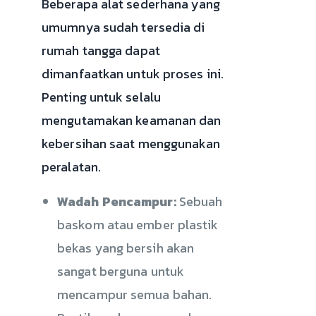
Beberapa alat sederhana yang
umumnya sudah tersedia di
rumah tangga dapat
dimanfaatkan untuk proses ini.
Penting untuk selalu
mengutamakan keamanan dan
kebersihan saat menggunakan
peralatan.
Wadah Pencampur:
Sebuah
baskom atau ember plastik
bekas yang bersih akan
sangat berguna untuk
mencampur semua bahan.