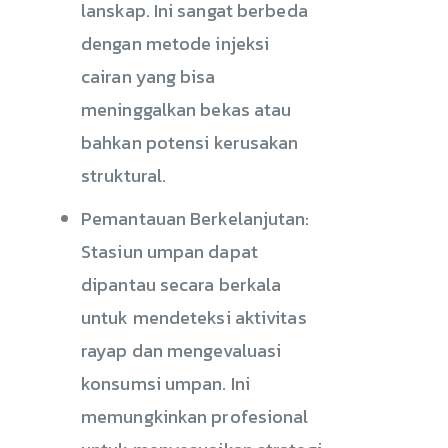
lanskap. Ini sangat berbeda
dengan metode injeksi
cairan yang bisa
meninggalkan bekas atau
bahkan potensi kerusakan
struktural.
Pemantauan Berkelanjutan:
Stasiun umpan dapat
dipantau secara berkala
untuk mendeteksi aktivitas
rayap dan mengevaluasi
konsumsi umpan. Ini
memungkinkan profesional