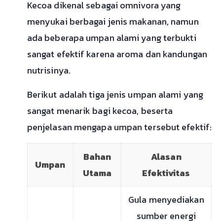
Kecoa dikenal sebagai omnivora yang
menyukai berbagai jenis makanan, namun
ada beberapa umpan alami yang terbukti
sangat efektif karena aroma dan kandungan
nutrisinya.
Berikut adalah tiga jenis umpan alami yang
sangat menarik bagi kecoa, beserta
penjelasan mengapa umpan tersebut efektif:
Bahan
Alasan
Umpan
Utama
Efektivitas
Gula menyediakan
sumber energi