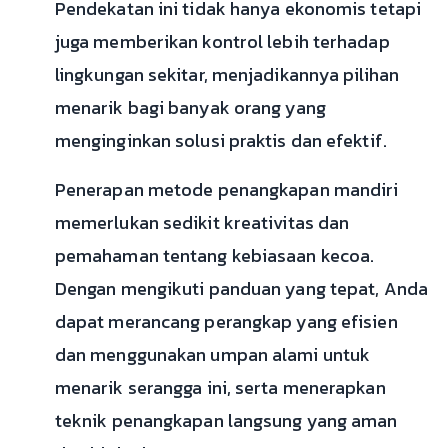
Pendekatan ini tidak hanya ekonomis tetapi
juga memberikan kontrol lebih terhadap
lingkungan sekitar, menjadikannya pilihan
menarik bagi banyak orang yang
menginginkan solusi praktis dan efektif.
Penerapan metode penangkapan mandiri
memerlukan sedikit kreativitas dan
pemahaman tentang kebiasaan kecoa.
Dengan mengikuti panduan yang tepat, Anda
dapat merancang perangkap yang efisien
dan menggunakan umpan alami untuk
menarik serangga ini, serta menerapkan
teknik penangkapan langsung yang aman