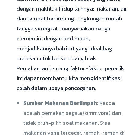
dengan makhluk hidup lainnya: makanan, air,
dan tempat berlindung. Lingkungan rumah
tangga seringkali menyediakan ketiga
elemen ini dengan berlimpah,
menjadikannya habitat yang ideal bagi
mereka untuk berkembang biak.
Pemahaman tentang faktor-faktor penarik
ini dapat membantu kita mengidentifikasi
celah dalam upaya pencegahan.
Sumber Makanan Berlimpah:
Kecoa
adalah pemakan segala (omnivora) dan
tidak pilih-pilih soal makanan. Sisa
makanan yang tercecer, remah-remah di