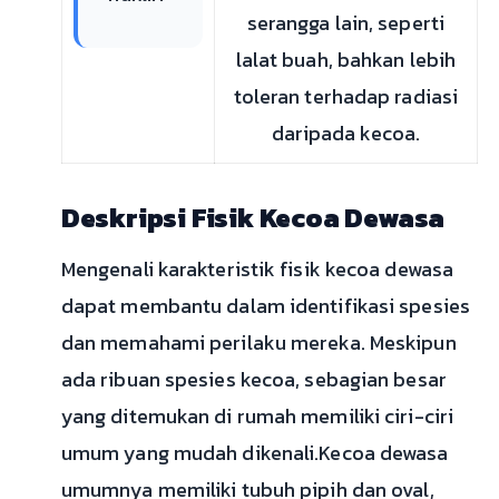
serangga lain, seperti
lalat buah, bahkan lebih
toleran terhadap radiasi
daripada kecoa.
Deskripsi Fisik Kecoa Dewasa
Mengenali karakteristik fisik kecoa dewasa
dapat membantu dalam identifikasi spesies
dan memahami perilaku mereka. Meskipun
ada ribuan spesies kecoa, sebagian besar
yang ditemukan di rumah memiliki ciri-ciri
umum yang mudah dikenali.Kecoa dewasa
umumnya memiliki tubuh pipih dan oval,