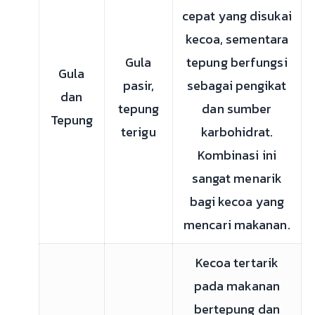
cepat yang disukai
kecoa, sementara
Gula
tepung berfungsi
Gula
pasir,
sebagai pengikat
dan
tepung
dan sumber
Tepung
terigu
karbohidrat.
Kombinasi ini
sangat menarik
bagi kecoa yang
mencari makanan.
Kecoa tertarik
pada makanan
bertepung dan