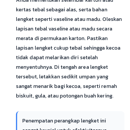
kertas tebal sebagai alas, serta bahan
lengket seperti vaseline atau madu. Oleskan
lapisan tebal vaseline atau madu secara
merata di permukaan karton. Pastikan
lapisan lengket cukup tebal sehingga kecoa
tidak dapat melarikan diri setelah
menyentuhnya. Di tengah area lengket
tersebut, letakkan sedikit umpan yang
sangat menarik bagi kecoa, seperti remah
biskuit, gula, atau potongan buah kering.
Penempatan perangkap lengket ini