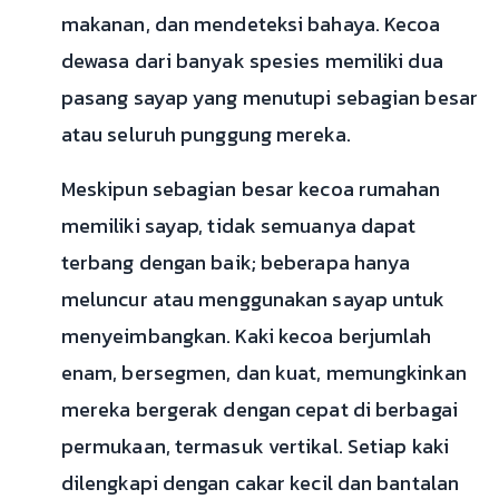
makanan, dan mendeteksi bahaya. Kecoa
dewasa dari banyak spesies memiliki dua
pasang sayap yang menutupi sebagian besar
atau seluruh punggung mereka.
Meskipun sebagian besar kecoa rumahan
memiliki sayap, tidak semuanya dapat
terbang dengan baik; beberapa hanya
meluncur atau menggunakan sayap untuk
menyeimbangkan. Kaki kecoa berjumlah
enam, bersegmen, dan kuat, memungkinkan
mereka bergerak dengan cepat di berbagai
permukaan, termasuk vertikal. Setiap kaki
dilengkapi dengan cakar kecil dan bantalan