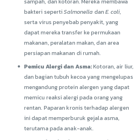
sampah, dan kotoran. Mereka membawa
bakteri seperti
Salmonella
dan
E. coli
,
serta virus penyebab penyakit, yang
dapat mereka transfer ke permukaan
makanan, peralatan makan, dan area
persiapan makanan di rumah.
Pemicu Alergi dan Asma:
Kotoran, air liur,
dan bagian tubuh kecoa yang mengelupas
mengandung protein alergen yang dapat
memicu reaksi alergi pada orang yang
rentan. Paparan kronis terhadap alergen
ini dapat memperburuk gejala asma,
terutama pada anak-anak.