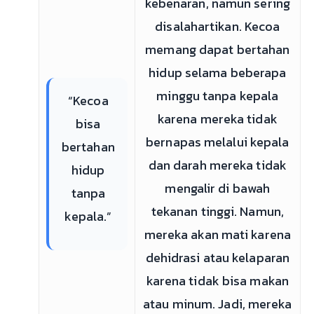
kebenaran, namun sering
disalahartikan. Kecoa
memang dapat bertahan
hidup selama beberapa
minggu tanpa kepala
“Kecoa
karena mereka tidak
bisa
bernapas melalui kepala
bertahan
dan darah mereka tidak
hidup
mengalir di bawah
tanpa
tekanan tinggi. Namun,
kepala.”
mereka akan mati karena
dehidrasi atau kelaparan
karena tidak bisa makan
atau minum. Jadi, mereka