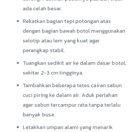
ada celah besar.
Rekatkan bagian tepi potongan atas
dengan bagian bawah botol menggunakan
selotip atau lem yang kuat agar
perangkap stabil.
Tuangkan sedikit air ke dalam dasar botol,
sekitar 2-3 cm tingginya.
Tambahkan beberapa tetes cairan sabun
cuci piring ke dalam air. Aduk perlahan
agar sabun tercampur rata tanpa terlalu
banyak busa.
Letakkan umpan alami yang menarik