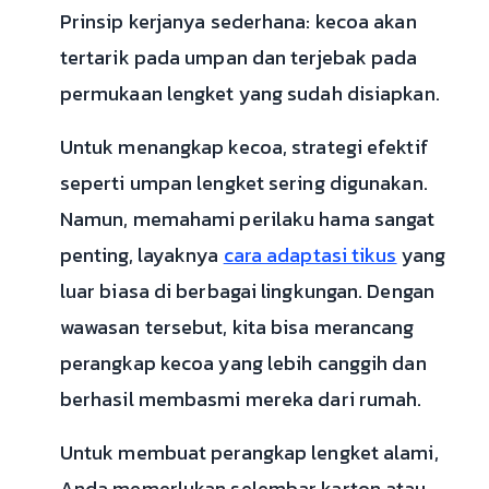
Prinsip kerjanya sederhana: kecoa akan
tertarik pada umpan dan terjebak pada
permukaan lengket yang sudah disiapkan.
Untuk menangkap kecoa, strategi efektif
seperti umpan lengket sering digunakan.
Namun, memahami perilaku hama sangat
penting, layaknya
cara adaptasi tikus
yang
luar biasa di berbagai lingkungan. Dengan
wawasan tersebut, kita bisa merancang
perangkap kecoa yang lebih canggih dan
berhasil membasmi mereka dari rumah.
Untuk membuat perangkap lengket alami,
Anda memerlukan selembar karton atau