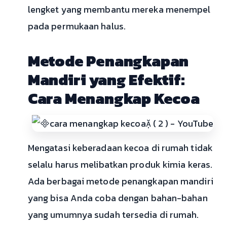
lengket yang membantu mereka menempel
pada permukaan halus.
Metode Penangkapan
Mandiri yang Efektif:
Cara Menangkap Kecoa
Mengatasi keberadaan kecoa di rumah tidak
selalu harus melibatkan produk kimia keras.
Ada berbagai metode penangkapan mandiri
yang bisa Anda coba dengan bahan-bahan
yang umumnya sudah tersedia di rumah.