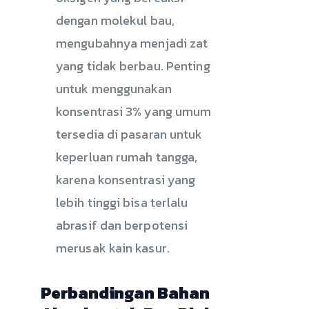
dengan molekul bau,
mengubahnya menjadi zat
yang tidak berbau. Penting
untuk menggunakan
konsentrasi 3% yang umum
tersedia di pasaran untuk
keperluan rumah tangga,
karena konsentrasi yang
lebih tinggi bisa terlalu
abrasif dan berpotensi
merusak kain kasur.
Perbandingan Bahan