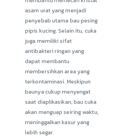
membantu memecah kristal
asam urat yang menjadi
penyebab utama bau pesing
pipis kucing. Selain itu, cuka
juga memiliki sifat
antibakteri ringan yang
dapat membantu
membersihkan area yang
terkontaminasi. Meskipun
baunya cukup menyengat
saat diaplikasikan, bau cuka
akan menguap seiring waktu,
meninggalkan kasur yang
lebih segar.