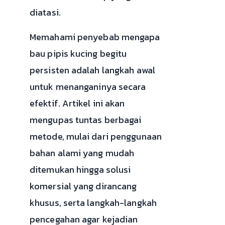
diatasi.
Memahami penyebab mengapa
bau pipis kucing begitu
persisten adalah langkah awal
untuk menanganinya secara
efektif. Artikel ini akan
mengupas tuntas berbagai
metode, mulai dari penggunaan
bahan alami yang mudah
ditemukan hingga solusi
komersial yang dirancang
khusus, serta langkah-langkah
pencegahan agar kejadian