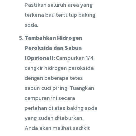
Pastikan seluruh area yang
terkena bau tertutup baking
soda.
Tambahkan Hidrogen
Peroksida dan Sabun
(Opsional):
Campurkan 1/4
cangkir hidrogen peroksida
dengan beberapa tetes
sabun cuci piring. Tuangkan
campuran ini secara
perlahan di atas baking soda
yang sudah ditaburkan.
Anda akan melihat sedikit