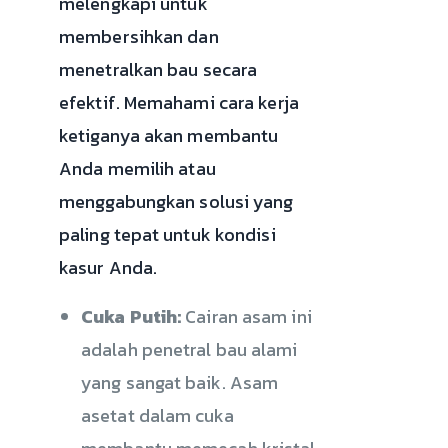
melengkapi untuk
membersihkan dan
menetralkan bau secara
efektif. Memahami cara kerja
ketiganya akan membantu
Anda memilih atau
menggabungkan solusi yang
paling tepat untuk kondisi
kasur Anda.
Cuka Putih:
Cairan asam ini
adalah penetral bau alami
yang sangat baik. Asam
asetat dalam cuka