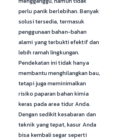
mengganggu, namun tidak
perlu panik berlebihan. Banyak
solusi tersedia, termasuk
penggunaan bahan-bahan
alami yang terbukti efektif dan
lebih ramah lingkungan.
Pendekatan ini tidak hanya
membantu menghilangkan bau,
tetapi juga meminimalkan
risiko paparan bahan kimia
keras pada area tidur Anda.
Dengan sedikit kesabaran dan
teknik yang tepat, kasur Anda
bisa kembali segar seperti