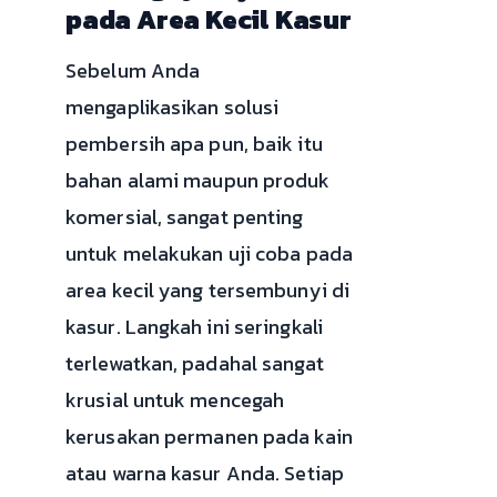
pada Area Kecil Kasur
Sebelum Anda
mengaplikasikan solusi
pembersih apa pun, baik itu
bahan alami maupun produk
komersial, sangat penting
untuk melakukan uji coba pada
area kecil yang tersembunyi di
kasur. Langkah ini seringkali
terlewatkan, padahal sangat
krusial untuk mencegah
kerusakan permanen pada kain
atau warna kasur Anda. Setiap