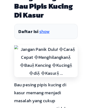
Bau Pipis Kucing
Di Kasur
Daftar Isi
show
Bau pesing pipis kucing di
kasur memang menjadi
masalah yang cukup