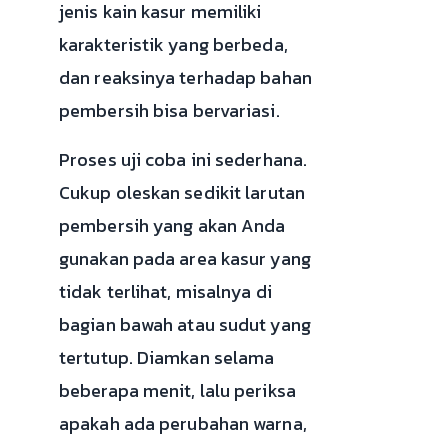
jenis kain kasur memiliki
karakteristik yang berbeda,
dan reaksinya terhadap bahan
pembersih bisa bervariasi.
Proses uji coba ini sederhana.
Cukup oleskan sedikit larutan
pembersih yang akan Anda
gunakan pada area kasur yang
tidak terlihat, misalnya di
bagian bawah atau sudut yang
tertutup. Diamkan selama
beberapa menit, lalu periksa
apakah ada perubahan warna,