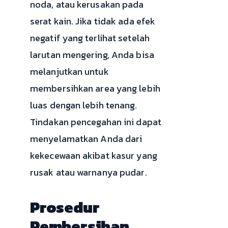
noda, atau kerusakan pada
serat kain. Jika tidak ada efek
negatif yang terlihat setelah
larutan mengering, Anda bisa
melanjutkan untuk
membersihkan area yang lebih
luas dengan lebih tenang.
Tindakan pencegahan ini dapat
menyelamatkan Anda dari
kekecewaan akibat kasur yang
rusak atau warnanya pudar.
Prosedur
Pembersihan