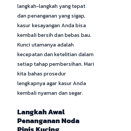
langkah-langkah yang tepat
dan penanganan yang sigap,
kasur kesayangan Anda bisa
kembali bersih dan bebas bau.
Kunci utamanya adalah
kecepatan dan ketelitian dalam
setiap tahap pembersihan. Mari
kita bahas prosedur
lengkapnya agar kasur Anda
kembali nyaman dan segar.
Langkah Awal
Penanganan Noda
Pipis Kucing