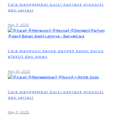
Cara menggambar kursi panjang proporsi
dan variasi
May 11, 2025
Cara mengusir kecoa dengan kapur barus
efektif dan aman
May 10, 2025
Cara menggambar kursi panjang proporsi
dan variasi
May 11, 2025