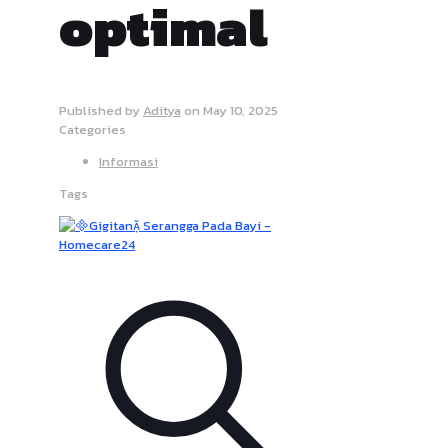
optimal
Published by
Aditya
on
May 10, 2025
Categories
Informasi
Tags