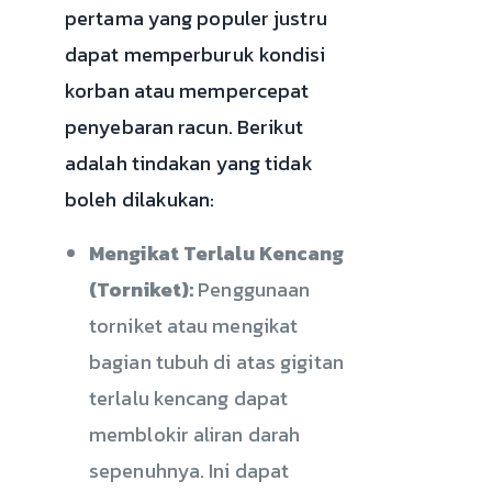
pertama yang populer justru
dapat memperburuk kondisi
korban atau mempercepat
penyebaran racun. Berikut
adalah tindakan yang tidak
boleh dilakukan:
Mengikat Terlalu Kencang
(Torniket):
Penggunaan
torniket atau mengikat
bagian tubuh di atas gigitan
terlalu kencang dapat
memblokir aliran darah
sepenuhnya. Ini dapat