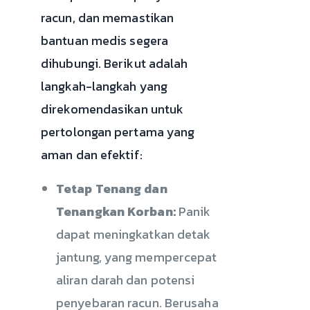
racun, dan memastikan
bantuan medis segera
dihubungi. Berikut adalah
langkah-langkah yang
direkomendasikan untuk
pertolongan pertama yang
aman dan efektif:
Tetap Tenang dan
Tenangkan Korban:
Panik
dapat meningkatkan detak
jantung, yang mempercepat
aliran darah dan potensi
penyebaran racun. Berusaha