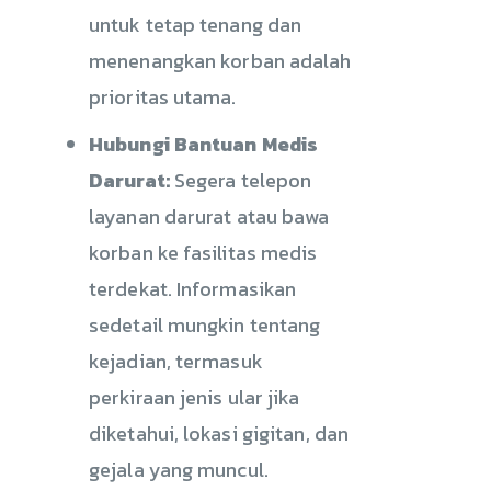
untuk tetap tenang dan
menenangkan korban adalah
prioritas utama.
Hubungi Bantuan Medis
Darurat:
Segera telepon
layanan darurat atau bawa
korban ke fasilitas medis
terdekat. Informasikan
sedetail mungkin tentang
kejadian, termasuk
perkiraan jenis ular jika
diketahui, lokasi gigitan, dan
gejala yang muncul.