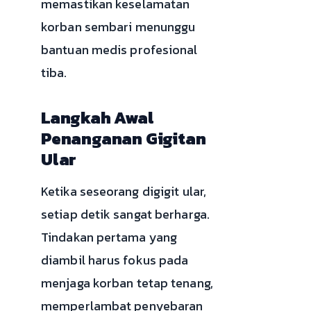
memastikan keselamatan
korban sembari menunggu
bantuan medis profesional
tiba.
Langkah Awal
Penanganan Gigitan
Ular
Ketika seseorang digigit ular,
setiap detik sangat berharga.
Tindakan pertama yang
diambil harus fokus pada
menjaga korban tetap tenang,
memperlambat penyebaran