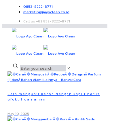
0852-8222-8771
marketing@ayoclean.co.id
Call us +62 852-8222-8771
✕
Cara mengusir kecoa dengan kapur barus
efektif dan aman
May 10, 2025