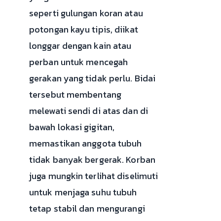
seperti gulungan koran atau
potongan kayu tipis, diikat
longgar dengan kain atau
perban untuk mencegah
gerakan yang tidak perlu. Bidai
tersebut membentang
melewati sendi di atas dan di
bawah lokasi gigitan,
memastikan anggota tubuh
tidak banyak bergerak. Korban
juga mungkin terlihat diselimuti
untuk menjaga suhu tubuh
tetap stabil dan mengurangi