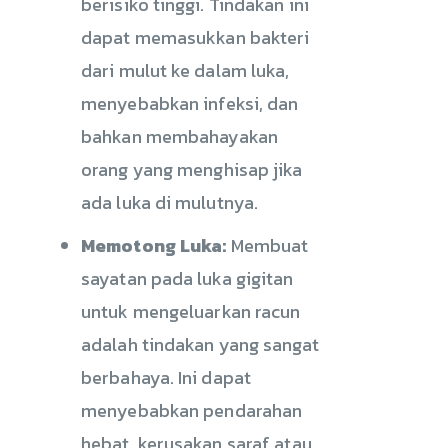
berisiko tinggi. Tindakan ini
dapat memasukkan bakteri
dari mulut ke dalam luka,
menyebabkan infeksi, dan
bahkan membahayakan
orang yang menghisap jika
ada luka di mulutnya.
Memotong Luka:
Membuat
sayatan pada luka gigitan
untuk mengeluarkan racun
adalah tindakan yang sangat
berbahaya. Ini dapat
menyebabkan pendarahan
hebat, kerusakan saraf atau