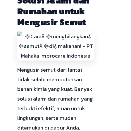
Solusi Alami dan
Rumahan untuk
Mengusir Semut
Mengusir semut dari lantai
tidak selalu membutuhkan
bahan kimia yang kuat. Banyak
solusi alami dan rumahan yang
terbukti efektif, aman untuk
lingkungan, serta mudah
ditemukan di dapur Anda.