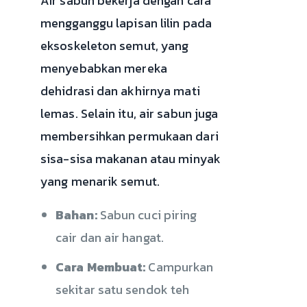
Air sabun bekerja dengan cara
mengganggu lapisan lilin pada
eksoskeleton semut, yang
menyebabkan mereka
dehidrasi dan akhirnya mati
lemas. Selain itu, air sabun juga
membersihkan permukaan dari
sisa-sisa makanan atau minyak
yang menarik semut.
Bahan:
Sabun cuci piring
cair dan air hangat.
Cara Membuat:
Campurkan
sekitar satu sendok teh