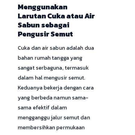
Menggunakan
Larutan Cuka atau Air
Sabun sebagai
Pengusir Semut
Cuka dan air sabun adalah dua
bahan rumah tangga yang
sangat serbaguna, termasuk
dalam hal mengusir semut.
Keduanya bekerja dengan cara
yang berbeda namun sama-
sama efektif dalam
mengganggu jalur semut dan
membersihkan permukaan