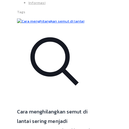
Informasi
Tags
Cara menghilangkan semut di
lantai sering menjadi