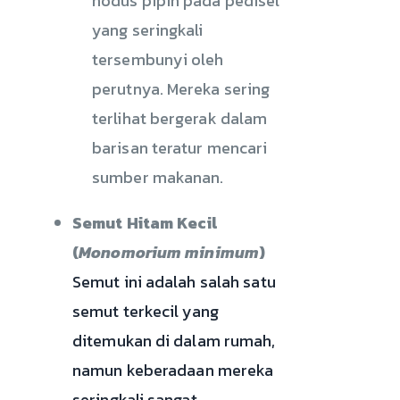
nodus pipih pada pedisel
yang seringkali
tersembunyi oleh
perutnya. Mereka sering
terlihat bergerak dalam
barisan teratur mencari
sumber makanan.
Semut Hitam Kecil
(
Monomorium minimum
)
Semut ini adalah salah satu
semut terkecil yang
ditemukan di dalam rumah,
namun keberadaan mereka
seringkali sangat