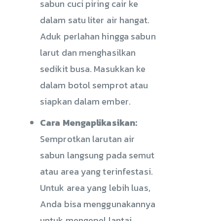
sabun cuci piring cair ke
dalam satu liter air hangat.
Aduk perlahan hingga sabun
larut dan menghasilkan
sedikit busa. Masukkan ke
dalam botol semprot atau
siapkan dalam ember.
Cara Mengaplikasikan:
Semprotkan larutan air
sabun langsung pada semut
atau area yang terinfestasi.
Untuk area yang lebih luas,
Anda bisa menggunakannya
untuk mengepel lantai.