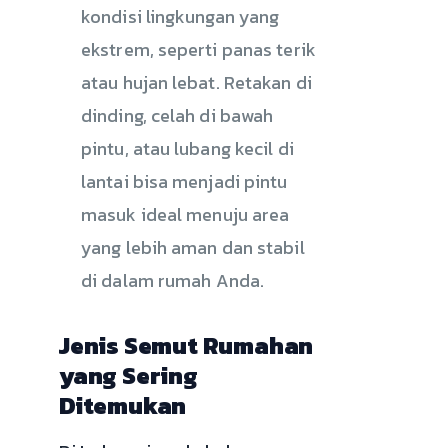
kondisi lingkungan yang
ekstrem, seperti panas terik
atau hujan lebat. Retakan di
dinding, celah di bawah
pintu, atau lubang kecil di
lantai bisa menjadi pintu
masuk ideal menuju area
yang lebih aman dan stabil
di dalam rumah Anda.
Jenis Semut Rumahan
yang Sering
Ditemukan