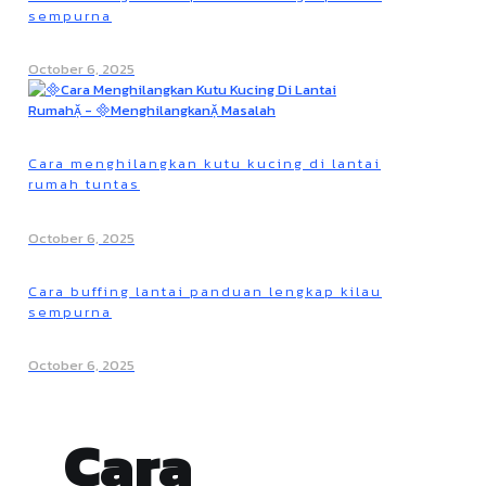
sempurna
October 6, 2025
Cara menghilangkan kutu kucing di lantai
rumah tuntas
October 6, 2025
Cara buffing lantai panduan lengkap kilau
sempurna
October 6, 2025
Cara