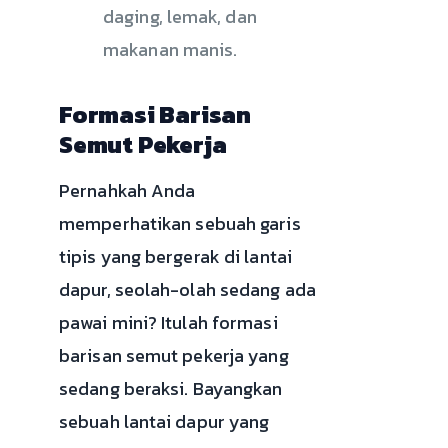
daging, lemak, dan
makanan manis.
Formasi Barisan
Semut Pekerja
Pernahkah Anda
memperhatikan sebuah garis
tipis yang bergerak di lantai
dapur, seolah-olah sedang ada
pawai mini? Itulah formasi
barisan semut pekerja yang
sedang beraksi. Bayangkan
sebuah lantai dapur yang