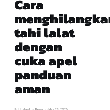
Cara
menghilangka
tahi lalat
dengan
cuka apel
panduan
aman
Published by
Reno
on
May 28, 2026