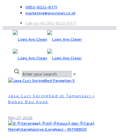
0852-8222-8771
marketing@ayoclean.co.id
Call us +62 852-8222-8771
✕
Jasa Cuci Springbed di Tamansari •
Bebas Bau Apek
May 27, 2026