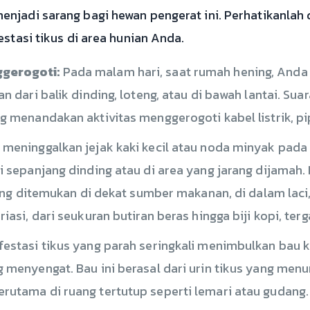
njadi sarang bagi hewan pengerat ini. Perhatikanlah d
estasi tikus di area hunian Anda.
gerogoti:
Pada malam hari, saat rumah hening, And
n dari balik dinding, loteng, atau di bawah lantai. Suar
g menandakan aktivitas menggerogoti kabel listrik, pip
 meninggalkan jejak kaki kecil atau noda minyak pad
i sepanjang dinding atau di area yang jarang dijamah.
ring ditemukan di dekat sumber makanan, di dalam laci
iasi, dari seukuran butiran beras hingga biji kopi, terg
festasi tikus yang parah seringkali menimbulkan bau k
 menyengat. Bau ini berasal dari urin tikus yang men
rutama di ruang tertutup seperti lemari atau gudang.