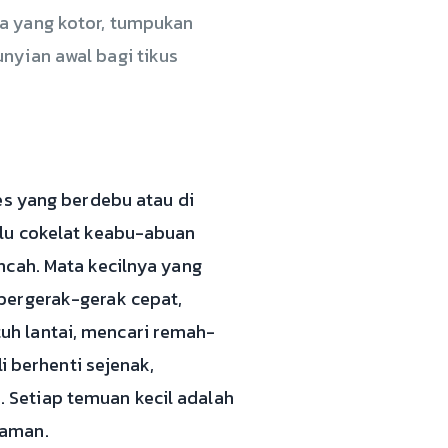
ea yang kotor, tumpukan
nyian awal bagi tikus
es yang berdebu atau di
ulu cokelat keabu-abuan
ncah. Mata kecilnya yang
bergerak-gerak cepat,
uh lantai, mencari remah-
i berhenti sejenak,
 Setiap temuan kecil adalah
 aman.