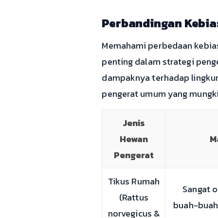
Perbandingan Kebia
Memahami perbedaan kebias
penting dalam strategi pen
dampaknya terhadap lingkun
pengerat umum yang mungkin
Jenis
Hewan
M
Pengerat
Tikus Rumah
Sangat op
(Rattus
buah-buaha
norvegicus &