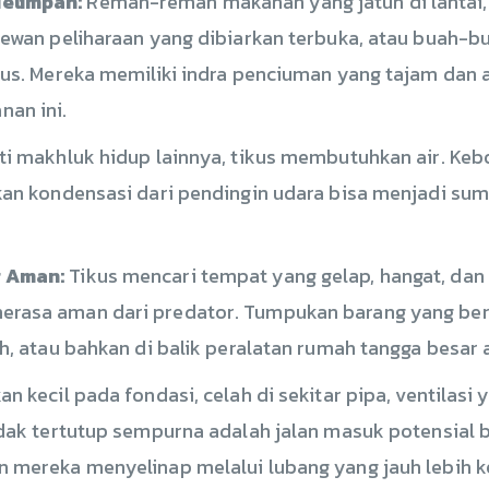
elimpah:
Remah-remah makanan yang jatuh di lantai,
hewan peliharaan yang dibiarkan terbuka, atau buah-b
kus. Mereka memiliki indra penciuman yang tajam dan
an ini.
i makhluk hidup lainnya, tikus membutuhkan air. Kebo
kan kondensasi dari pendingin udara bisa menjadi sum
g Aman:
Tikus mencari tempat yang gelap, hangat, dan
asa aman dari predator. Tumpukan barang yang beran
h, atau bahkan di balik peralatan rumah tangga besar a
n kecil pada fondasi, celah di sekitar pipa, ventilasi 
dak tertutup sempurna adalah jalan masuk potensial 
 mereka menyelinap melalui lubang yang jauh lebih ke