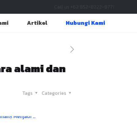
Call us +62 852-8222-8771
ami
Artikel
Hubungi Kami
ra alami dan
Tags
Categories