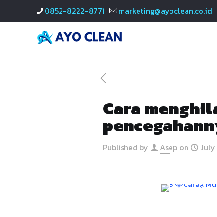
0852-8222-8771
marketing@ayoclean.co.id
Cara menghil
pencegahann
Published by
Asep
on
July