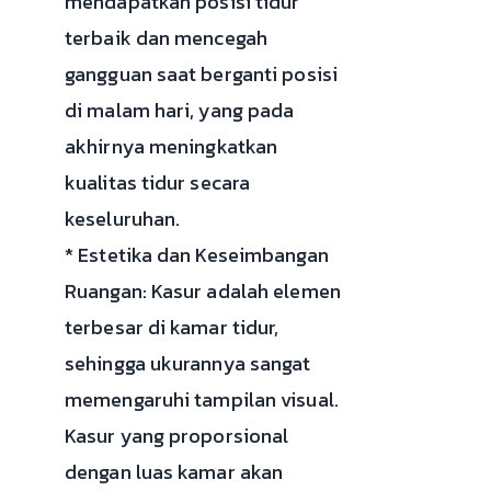
mendapatkan posisi tidur
terbaik dan mencegah
gangguan saat berganti posisi
di malam hari, yang pada
akhirnya meningkatkan
kualitas tidur secara
keseluruhan.
* Estetika dan Keseimbangan
Ruangan: Kasur adalah elemen
terbesar di kamar tidur,
sehingga ukurannya sangat
memengaruhi tampilan visual.
Kasur yang proporsional
dengan luas kamar akan