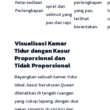
Ketersediaan
perlengkapan
p
sprei dan
Perlengkapan
yang pas,
t
selimut yang
terlihat
u
pas dan rapi.
berantakan.
p
Visualisasi Kamar
Tidur dengan Kasur
Proporsional dan
Tidak Proporsional
Bayangkan sebuah kamar tidur
ideal: kasur berukuran Queen
diletakkan di tengah ruangan
yang cukup lapang, dengan dua
nakas simetris di sisi kiri dan