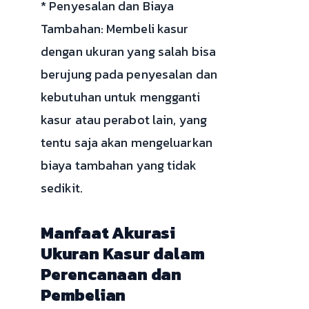
* Penyesalan dan Biaya
Tambahan: Membeli kasur
dengan ukuran yang salah bisa
berujung pada penyesalan dan
kebutuhan untuk mengganti
kasur atau perabot lain, yang
tentu saja akan mengeluarkan
biaya tambahan yang tidak
sedikit.
Manfaat Akurasi
Ukuran Kasur dalam
Perencanaan dan
Pembelian