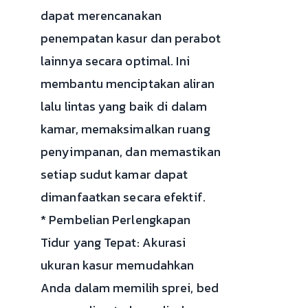
dapat merencanakan
penempatan kasur dan perabot
lainnya secara optimal. Ini
membantu menciptakan aliran
lalu lintas yang baik di dalam
kamar, memaksimalkan ruang
penyimpanan, dan memastikan
setiap sudut kamar dapat
dimanfaatkan secara efektif.
* Pembelian Perlengkapan
Tidur yang Tepat: Akurasi
ukuran kasur memudahkan
Anda dalam memilih sprei, bed