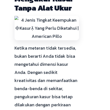
Tanpa Alat Ukur
Ketika meteran tidak tersedia,
bukan berarti Anda tidak bisa
mengetahui dimensi kasur
Anda. Dengan sedikit
kreativitas dan memanfaatkan
benda-benda di sekitar,
pengukuran kasur bisa tetap
dilakukan dengan perkiraan