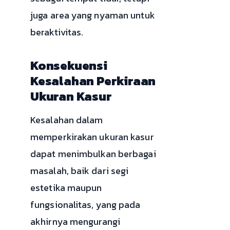
juga area yang nyaman untuk
beraktivitas.
Konsekuensi
Kesalahan Perkiraan
Ukuran Kasur
Kesalahan dalam
memperkirakan ukuran kasur
dapat menimbulkan berbagai
masalah, baik dari segi
estetika maupun
fungsionalitas, yang pada
akhirnya mengurangi