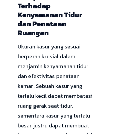
Terhadap
Kenyamanan Tidur
dan Penataan
Ruangan
Ukuran kasur yang sesuai
berperan krusial dalam
menjamin kenyamanan tidur
dan efektivitas penataan
kamar. Sebuah kasur yang
terlalu kecil dapat membatasi
ruang gerak saat tidur,
sementara kasur yang terlalu
besar justru dapat membuat