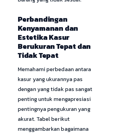
Perbandingan
Kenyamanan dan
Estetika Kasur
Berukuran Tepat dan
Tidak Tepat
Memahami perbedaan antara
kasur yang ukurannya pas
dengan yang tidak pas sangat
penting untuk mengapresiasi
pentingnya pengukuran yang
akurat. Tabel berikut
menggambarkan bagaimana