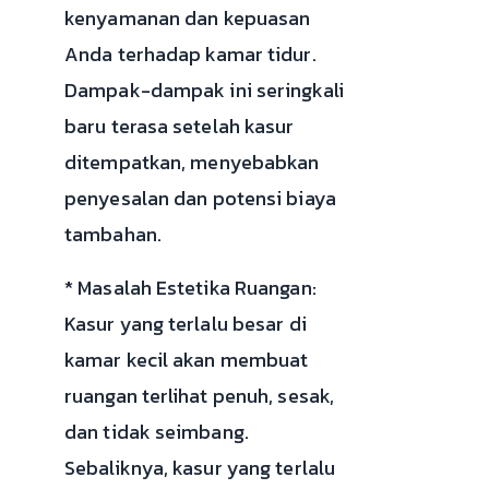
kenyamanan dan kepuasan
Anda terhadap kamar tidur.
Dampak-dampak ini seringkali
baru terasa setelah kasur
ditempatkan, menyebabkan
penyesalan dan potensi biaya
tambahan.
* Masalah Estetika Ruangan:
Kasur yang terlalu besar di
kamar kecil akan membuat
ruangan terlihat penuh, sesak,
dan tidak seimbang.
Sebaliknya, kasur yang terlalu