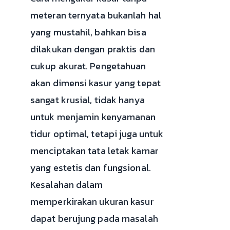
meteran ternyata bukanlah hal
yang mustahil, bahkan bisa
dilakukan dengan praktis dan
cukup akurat. Pengetahuan
akan dimensi kasur yang tepat
sangat krusial, tidak hanya
untuk menjamin kenyamanan
tidur optimal, tetapi juga untuk
menciptakan tata letak kamar
yang estetis dan fungsional.
Kesalahan dalam
memperkirakan ukuran kasur
dapat berujung pada masalah