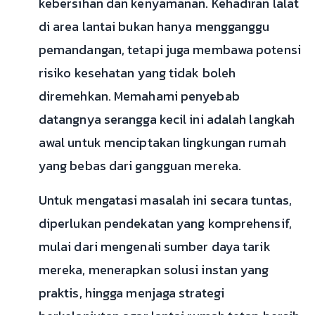
kebersihan dan kenyamanan. Kehadiran lalat
di area lantai bukan hanya mengganggu
pemandangan, tetapi juga membawa potensi
risiko kesehatan yang tidak boleh
diremehkan. Memahami penyebab
datangnya serangga kecil ini adalah langkah
awal untuk menciptakan lingkungan rumah
yang bebas dari gangguan mereka.
Untuk mengatasi masalah ini secara tuntas,
diperlukan pendekatan yang komprehensif,
mulai dari mengenali sumber daya tarik
mereka, menerapkan solusi instan yang
praktis, hingga menjaga strategi