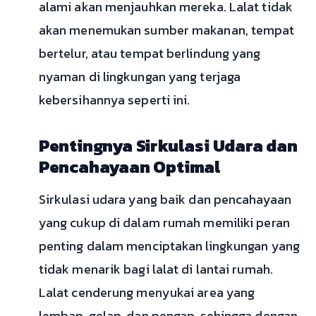
alami akan menjauhkan mereka. Lalat tidak
akan menemukan sumber makanan, tempat
bertelur, atau tempat berlindung yang
nyaman di lingkungan yang terjaga
kebersihannya seperti ini.
Pentingnya Sirkulasi Udara dan
Pencahayaan Optimal
Sirkulasi udara yang baik dan pencahayaan
yang cukup di dalam rumah memiliki peran
penting dalam menciptakan lingkungan yang
tidak menarik bagi lalat di lantai rumah.
Lalat cenderung menyukai area yang
lembap, gelap, dan pengap, sehingga dengan