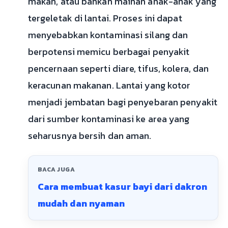
makan, atau bahkan mainan anak-anak yang
tergeletak di lantai. Proses ini dapat
menyebabkan kontaminasi silang dan
berpotensi memicu berbagai penyakit
pencernaan seperti diare, tifus, kolera, dan
keracunan makanan. Lantai yang kotor
menjadi jembatan bagi penyebaran penyakit
dari sumber kontaminasi ke area yang
seharusnya bersih dan aman.
BACA JUGA
Cara membuat kasur bayi dari dakron
mudah dan nyaman