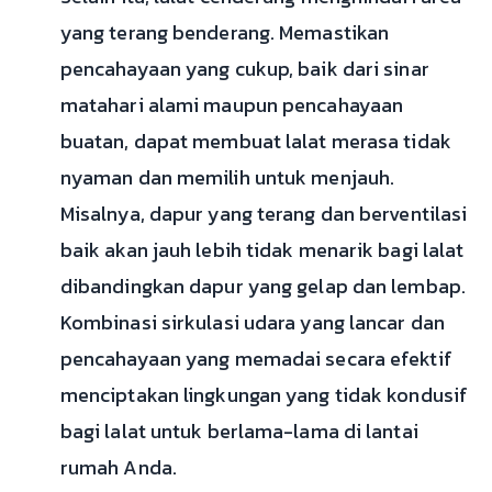
yang terang benderang. Memastikan
pencahayaan yang cukup, baik dari sinar
matahari alami maupun pencahayaan
buatan, dapat membuat lalat merasa tidak
nyaman dan memilih untuk menjauh.
Misalnya, dapur yang terang dan berventilasi
baik akan jauh lebih tidak menarik bagi lalat
dibandingkan dapur yang gelap dan lembap.
Kombinasi sirkulasi udara yang lancar dan
pencahayaan yang memadai secara efektif
menciptakan lingkungan yang tidak kondusif
bagi lalat untuk berlama-lama di lantai
rumah Anda.