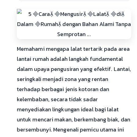
Memahami mengapa lalat tertarik pada area
lantai rumah adalah langkah fundamental
dalam upaya pengusiran yang efektif. Lantai,
seringkali menjadi zona yang rentan
terhadap berbagai jenis kotoran dan
kelembaban, secara tidak sadar
menyediakan lingkungan ideal bagi lalat
untuk mencari makan, berkembang biak, dan
bersembunyi. Mengenali pemicu utama ini