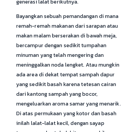
generasi lalat berikutnya.
Bayangkan sebuah pemandangan di mana
remah-remah makanan dari sarapan atau
makan malam berserakan di bawah meja,
bercampur dengan sedikit tumpahan
minuman yang telah mengering dan
meninggalkan noda lengket. Atau mungkin
ada area di dekat tempat sampah dapur
yang sedikit basah karena tetesan cairan
dari kantong sampah yang bocor,
mengeluarkan aroma samar yang menarik.
Di atas permukaan yang kotor dan basah
inilah lalat-lalat kecil, dengan sayap