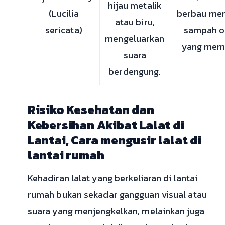
hijau metalik
(Lucilia
berbau men
atau biru,
sericata)
sampah o
mengeluarkan
yang mem
suara
berdengung.
Risiko Kesehatan dan
Kebersihan Akibat Lalat di
Lantai, Cara mengusir lalat di
lantai rumah
Kehadiran lalat yang berkeliaran di lantai
rumah bukan sekadar gangguan visual atau
suara yang menjengkelkan, melainkan juga