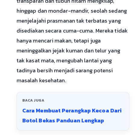
transparan dan tubuh hitam mengkilap,
hinggap dan mondar-mandir, seolah sedang
menjelajahi prasmanan tak terbatas yang
disediakan secara cuma-cuma. Mereka tidak
hanya mencari makan, tetapi juga
meninggalkan jejak kuman dan telur yang
tak kasat mata, mengubah lantai yang
tadinya bersih menjadi sarang potensi
masalah kesehatan.
BACA JUGA
Cara Membuat Perangkap Kecoa Dari
Botol Bekas Panduan Lengkap