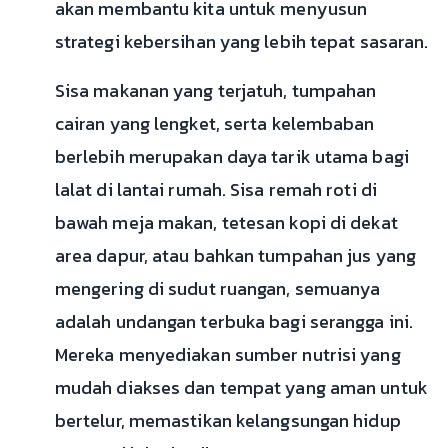
akan membantu kita untuk menyusun
strategi kebersihan yang lebih tepat sasaran.
Sisa makanan yang terjatuh, tumpahan
cairan yang lengket, serta kelembaban
berlebih merupakan daya tarik utama bagi
lalat di lantai rumah. Sisa remah roti di
bawah meja makan, tetesan kopi di dekat
area dapur, atau bahkan tumpahan jus yang
mengering di sudut ruangan, semuanya
adalah undangan terbuka bagi serangga ini.
Mereka menyediakan sumber nutrisi yang
mudah diakses dan tempat yang aman untuk
bertelur, memastikan kelangsungan hidup