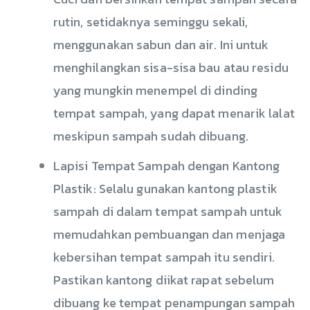
rutin, setidaknya seminggu sekali,
menggunakan sabun dan air. Ini untuk
menghilangkan sisa-sisa bau atau residu
yang mungkin menempel di dinding
tempat sampah, yang dapat menarik lalat
meskipun sampah sudah dibuang.
Lapisi Tempat Sampah dengan Kantong
Plastik: Selalu gunakan kantong plastik
sampah di dalam tempat sampah untuk
memudahkan pembuangan dan menjaga
kebersihan tempat sampah itu sendiri.
Pastikan kantong diikat rapat sebelum
dibuang ke tempat penampungan sampah