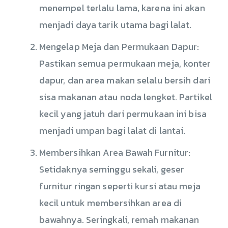
menempel terlalu lama, karena ini akan
menjadi daya tarik utama bagi lalat.
Mengelap Meja dan Permukaan Dapur:
Pastikan semua permukaan meja, konter
dapur, dan area makan selalu bersih dari
sisa makanan atau noda lengket. Partikel
kecil yang jatuh dari permukaan ini bisa
menjadi umpan bagi lalat di lantai.
Membersihkan Area Bawah Furnitur:
Setidaknya seminggu sekali, geser
furnitur ringan seperti kursi atau meja
kecil untuk membersihkan area di
bawahnya. Seringkali, remah makanan