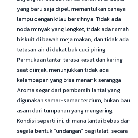
yang baru saja dipel, memantulkan cahaya
lampu dengan kilau bersihnya. Tidak ada
noda minyak yang lengket, tidak ada remah
biskuit di bawah meja makan, dan tidak ada
tetesan air di dekat bak cuci piring.
Permukaan lantai terasa kesat dan kering
saat diinjak, menunjukkan tidak ada
kelembapan yang bisa menarik serangga.
Aroma segar dari pembersih lantai yang
digunakan samar-samar tercium, bukan bau
asam dari tumpahan yang mengering.
Kondisi seperti ini, di mana lantai bebas dari
segala bentuk “undangan” bagi lalat, secara