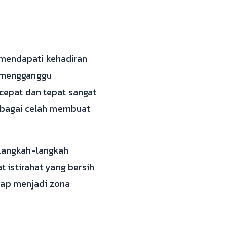
g mendapati kehadiran
t mengganggu
cepat dan tepat sangat
rbagai celah membuat
langkah-langkah
 istirahat yang bersih
tap menjadi zona
.