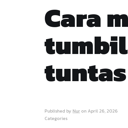
Cara m
tumbil
tuntas
Published by
Nur
on
April 26, 2026
Categories