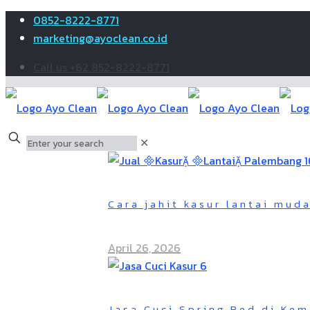
0852-8222-8771
marketing@ayoclean.co.id
Call us +62 852-8222-8771
✕
Cara jahit kasur lantai mud
April 26, 2026
Jasa Cuci Spring Bed di Kem