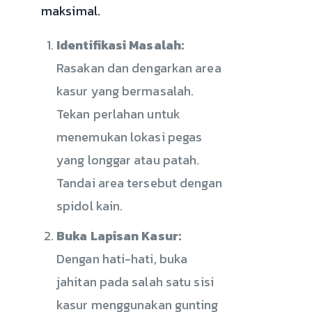
maksimal.
Identifikasi Masalah:
Rasakan dan dengarkan area
kasur yang bermasalah.
Tekan perlahan untuk
menemukan lokasi pegas
yang longgar atau patah.
Tandai area tersebut dengan
spidol kain.
Buka Lapisan Kasur:
Dengan hati-hati, buka
jahitan pada salah satu sisi
kasur menggunakan gunting