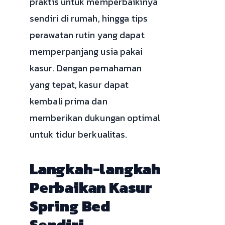
praktis untuk memperbaikinya
sendiri di rumah, hingga tips
perawatan rutin yang dapat
memperpanjang usia pakai
kasur. Dengan pemahaman
yang tepat, kasur dapat
kembali prima dan
memberikan dukungan optimal
untuk tidur berkualitas.
Langkah-langkah
Perbaikan Kasur
Spring Bed
Sendiri