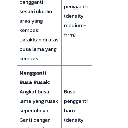
pengganti
pengganti
sesuai ukuran
Gunting kain
(density
area yang
penggaris/m
medium-
kempes.
firm)
Letakkan di atas
busa lama yang
kempes.
Mengganti
Busa Rusak:
Angkat busa
Busa
lama yang rusak
pengganti
sepenuhnya.
baru
Gunting kain
Ganti dengan
(density
penggaris/m