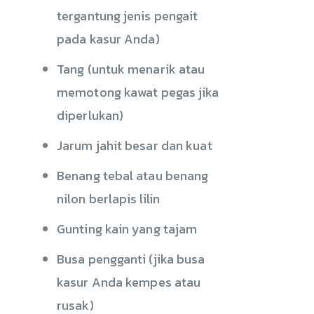
tergantung jenis pengait
pada kasur Anda)
Tang (untuk menarik atau
memotong kawat pegas jika
diperlukan)
Jarum jahit besar dan kuat
Benang tebal atau benang
nilon berlapis lilin
Gunting kain yang tajam
Busa pengganti (jika busa
kasur Anda kempes atau
rusak)