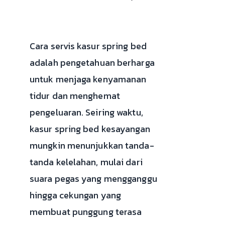
Cara servis kasur spring bed
adalah pengetahuan berharga
untuk menjaga kenyamanan
tidur dan menghemat
pengeluaran. Seiring waktu,
kasur spring bed kesayangan
mungkin menunjukkan tanda-
tanda kelelahan, mulai dari
suara pegas yang mengganggu
hingga cekungan yang
membuat punggung terasa