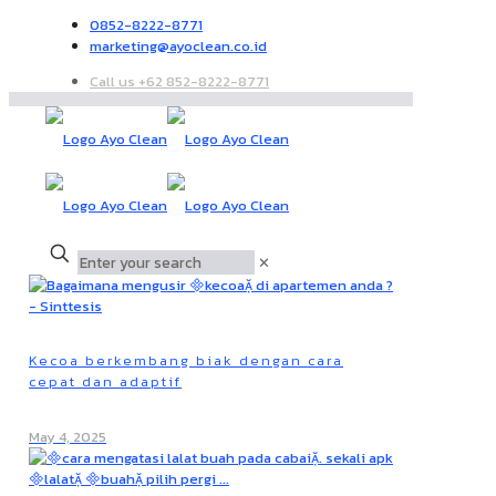
0852-8222-8771
marketing@ayoclean.co.id
Call us +62 852-8222-8771
✕
Kecoa berkembang biak dengan cara
cepat dan adaptif
May 4, 2025