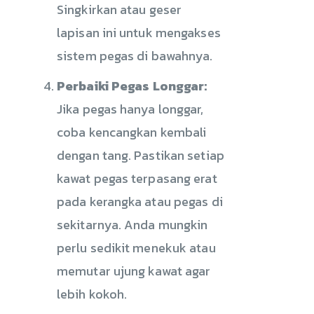
Singkirkan atau geser
lapisan ini untuk mengakses
sistem pegas di bawahnya.
Perbaiki Pegas Longgar:
Jika pegas hanya longgar,
coba kencangkan kembali
dengan tang. Pastikan setiap
kawat pegas terpasang erat
pada kerangka atau pegas di
sekitarnya. Anda mungkin
perlu sedikit menekuk atau
memutar ujung kawat agar
lebih kokoh.