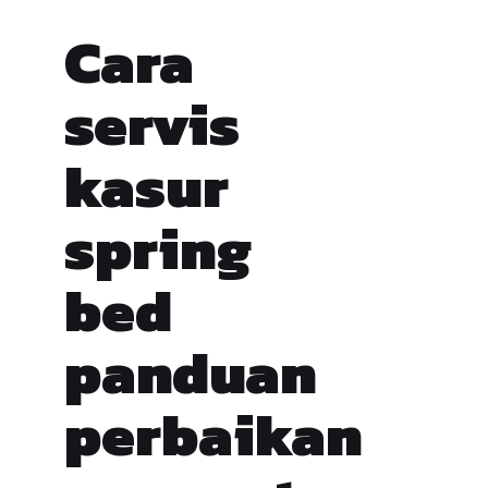
Cara
servis
kasur
spring
bed
panduan
perbaikan