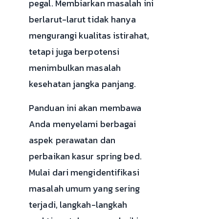
pegal. Membiarkan masalah ini
berlarut-larut tidak hanya
mengurangi kualitas istirahat,
tetapi juga berpotensi
menimbulkan masalah
kesehatan jangka panjang.
Panduan ini akan membawa
Anda menyelami berbagai
aspek perawatan dan
perbaikan kasur spring bed.
Mulai dari mengidentifikasi
masalah umum yang sering
terjadi, langkah-langkah