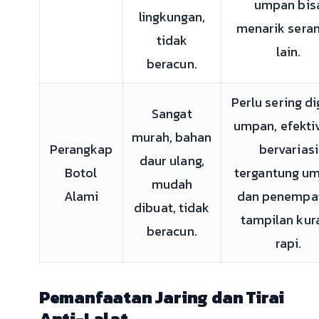
umpan bis
lingkungan,
menarik sera
tidak
lain.
beracun.
Perlu sering di
Sangat
umpan, efekti
murah, bahan
Perangkap
bervariasi
daur ulang,
Botol
tergantung u
mudah
Alami
dan penempa
dibuat, tidak
tampilan kur
beracun.
rapi.
Pemanfaatan Jaring dan Tirai
Anti-Lalat