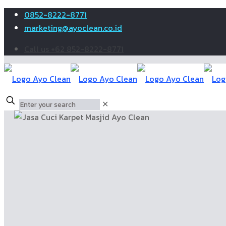
0852-8222-8771
marketing@ayoclean.co.id
Call us +62 852-8222-8771
✕