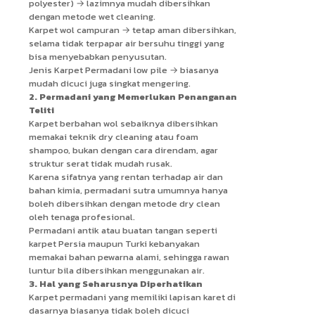
polyester) → lazimnya mudah dibersihkan
dengan metode wet cleaning.
Karpet wol campuran → tetap aman dibersihkan,
selama tidak terpapar air bersuhu tinggi yang
bisa menyebabkan penyusutan.
Jenis Karpet Permadani low pile → biasanya
mudah dicuci juga singkat mengering.
2. Permadani yang Memerlukan Penanganan
Teliti
Karpet berbahan wol sebaiknya dibersihkan
memakai teknik dry cleaning atau foam
shampoo, bukan dengan cara direndam, agar
struktur serat tidak mudah rusak.
Karena sifatnya yang rentan terhadap air dan
bahan kimia, permadani sutra umumnya hanya
boleh dibersihkan dengan metode dry clean
oleh tenaga profesional.
Permadani antik atau buatan tangan seperti
karpet Persia maupun Turki kebanyakan
memakai bahan pewarna alami, sehingga rawan
luntur bila dibersihkan menggunakan air.
3. Hal yang Seharusnya Diperhatikan
Karpet permadani yang memiliki lapisan karet di
dasarnya biasanya tidak boleh dicuci