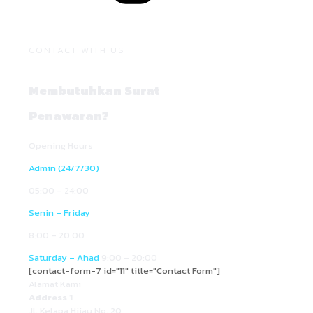
CONTACT WITH US
Membutuhkan Surat
Penawaran?
Opening Hours
Admin (24/7/30)
05:00 – 24:00
Senin – Friday
8:00 – 20:00
Saturday – Ahad
9:00 – 20:00
[contact-form-7 id="11" title="Contact Form"]
Alamat Kami
Address 1
Jl. Kelapa Hijau No. 20