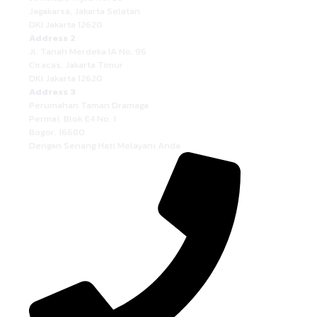
Jagakarsa, Jakarta Selatan
DKI Jakarta 12620
Address 2
Jl. Tanah Merdeka IA No. 96
Ciracas, Jakarta Timur
DKI Jakarta 12620
Address 3
Perumahan Taman Dramaga
Permai. Blok E4 No. 1
Bogor. 16680
Dengan Senang Hati Melayani Anda