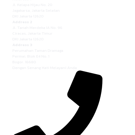
Jl. Kelapa Hijau No. 20
Jagakarsa, Jakarta Selatan
DKI Jakarta 12620
Address 2
Jl. Tanah Merdeka IA No. 96
Ciracas, Jakarta Timur
DKI Jakarta 12620
Address 3
Perumahan Taman Dramaga
Permai. Blok E4 No. 1
Bogor. 16680
Dengan Senang Hati Melayani Anda