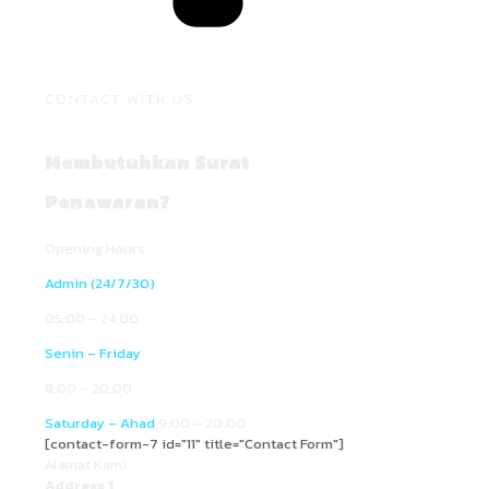
CONTACT WITH US
Membutuhkan Surat
Penawaran?
Opening Hours
Admin (24/7/30)
05:00 – 24:00
Senin – Friday
8:00 – 20:00
Saturday – Ahad
9:00 – 20:00
[contact-form-7 id="11" title="Contact Form"]
Alamat Kami
Address 1