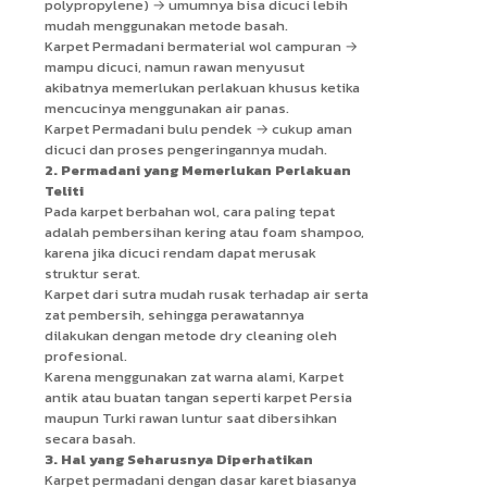
polypropylene) → umumnya bisa dicuci lebih
mudah menggunakan metode basah.
Karpet Permadani bermaterial wol campuran →
mampu dicuci, namun rawan menyusut
akibatnya memerlukan perlakuan khusus ketika
mencucinya menggunakan air panas.
Karpet Permadani bulu pendek → cukup aman
dicuci dan proses pengeringannya mudah.
2. Permadani yang Memerlukan Perlakuan
Teliti
Pada karpet berbahan wol, cara paling tepat
adalah pembersihan kering atau foam shampoo,
karena jika dicuci rendam dapat merusak
struktur serat.
Karpet dari sutra mudah rusak terhadap air serta
zat pembersih, sehingga perawatannya
dilakukan dengan metode dry cleaning oleh
profesional.
Karena menggunakan zat warna alami, Karpet
antik atau buatan tangan seperti karpet Persia
maupun Turki rawan luntur saat dibersihkan
secara basah.
3. Hal yang Seharusnya Diperhatikan
Karpet permadani dengan dasar karet biasanya