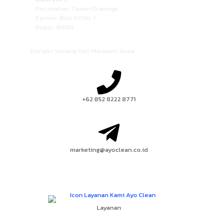
Perumahan Taman Dramaga
Permai. Blok E4 No. 1
Bogor. 16680
Dengan Senang Hati Melayani Anda
+62 852 8222 8771
marketing@ayoclean.co.id
Layanan