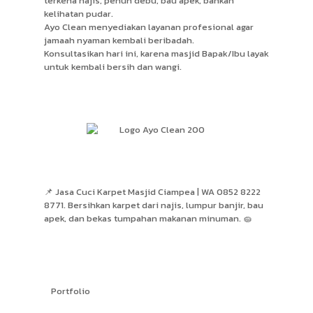
terkena najis, penuh debu, bau apek, bahkan
kelihatan pudar.
Ayo Clean menyediakan layanan profesional agar
jamaah nyaman kembali beribadah.
Konsultasikan hari ini, karena masjid Bapak/Ibu layak
untuk kembali bersih dan wangi.
📌 Jasa Cuci Karpet Masjid Ciampea | WA 0852 8222
8771. Bersihkan karpet dari najis, lumpur banjir, bau
apek, dan bekas tumpahan makanan minuman. 🧽
Portfolio
Hasil Kerja