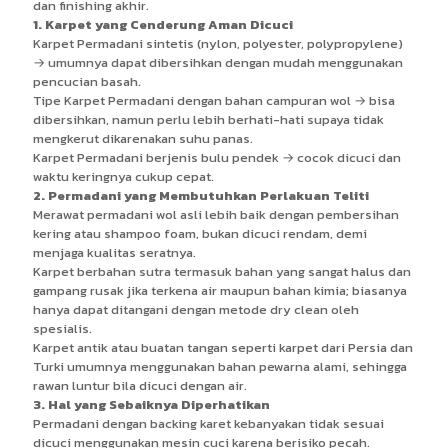
dan finishing akhir.
1. Karpet yang Cenderung Aman Dicuci
Karpet Permadani sintetis (nylon, polyester, polypropylene)
→ umumnya dapat dibersihkan dengan mudah menggunakan
pencucian basah.
Tipe Karpet Permadani dengan bahan campuran wol → bisa
dibersihkan, namun perlu lebih berhati-hati supaya tidak
mengkerut dikarenakan suhu panas.
Karpet Permadani berjenis bulu pendek → cocok dicuci dan
waktu keringnya cukup cepat.
2. Permadani yang Membutuhkan Perlakuan Teliti
Merawat permadani wol asli lebih baik dengan pembersihan
kering atau shampoo foam, bukan dicuci rendam, demi
menjaga kualitas seratnya.
Karpet berbahan sutra termasuk bahan yang sangat halus dan
gampang rusak jika terkena air maupun bahan kimia; biasanya
hanya dapat ditangani dengan metode dry clean oleh
spesialis.
Karpet antik atau buatan tangan seperti karpet dari Persia dan
Turki umumnya menggunakan bahan pewarna alami, sehingga
rawan luntur bila dicuci dengan air.
3. Hal yang Sebaiknya Diperhatikan
Permadani dengan backing karet kebanyakan tidak sesuai
dicuci menggunakan mesin cuci karena berisiko pecah.