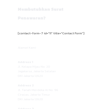
Membutuhkan Surat
Penawaran?
[contact-form-7 id="11" title="Contact Form"]
Alamat Kami
Address 1
Jl. Kelapa Hijau No. 20
Jagakarsa, Jakarta Selatan
DKI Jakarta 12620
Address 2
Jl. Tanah Merdeka IA No. 96
Ciracas, Jakarta Timur
DKI Jakarta 12620
Address 3