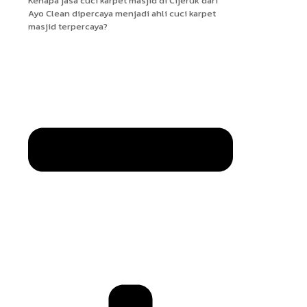
Kenapa jasa cuci karpet masjid di Cijeruk dari
Ayo Clean dipercaya menjadi ahli cuci karpet
masjid terpercaya?