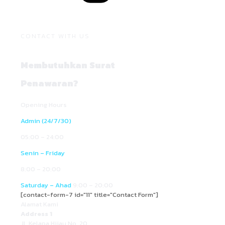
CONTACT WITH US
Membutuhkan Surat
Penawaran?
Opening Hours
Admin (24/7/30)
05:00 – 24:00
Senin – Friday
8:00 – 20:00
Saturday – Ahad
9:00 – 20:00
[contact-form-7 id="11" title="Contact Form"]
Alamat Kami
Address 1
Jl. Kelapa Hijau No. 20