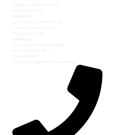
Jagakarsa, Jakarta Selatan
DKI Jakarta 12620
Address 2
Jl. Tanah Merdeka IA No. 96
Ciracas, Jakarta Timur
DKI Jakarta 12620
Address 3
Perumahan Taman Dramaga
Permai. Blok E4 No. 1
Bogor. 16680
Dengan Senang Hati Melayani Anda