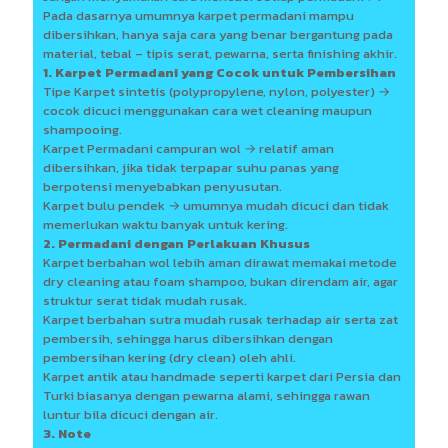
Pada dasarnya umumnya karpet permadani mampu
dibersihkan, hanya saja cara yang benar bergantung pada
material, tebal – tipis serat, pewarna, serta finishing akhir.
1. Karpet Permadani yang Cocok untuk Pembersihan
Tipe Karpet sintetis (polypropylene, nylon, polyester) →
cocok dicuci menggunakan cara wet cleaning maupun
shampooing.
Karpet Permadani campuran wol → relatif aman
dibersihkan, jika tidak terpapar suhu panas yang
berpotensi menyebabkan penyusutan.
Karpet bulu pendek → umumnya mudah dicuci dan tidak
memerlukan waktu banyak untuk kering.
2. Permadani dengan Perlakuan Khusus
Karpet berbahan wol lebih aman dirawat memakai metode
dry cleaning atau foam shampoo, bukan direndam air, agar
struktur serat tidak mudah rusak.
Karpet berbahan sutra mudah rusak terhadap air serta zat
pembersih, sehingga harus dibersihkan dengan
pembersihan kering (dry clean) oleh ahli.
Karpet antik atau handmade seperti karpet dari Persia dan
Turki biasanya dengan pewarna alami, sehingga rawan
luntur bila dicuci dengan air.
3. Note