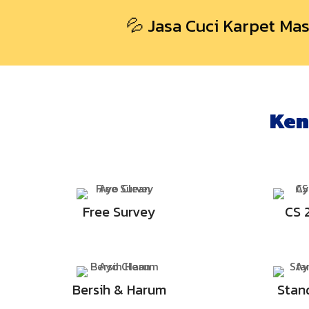
💦 Jasa Cuci Karpet Ma
Ken
Free Survey
CS 
Bersih & Harum
Stan