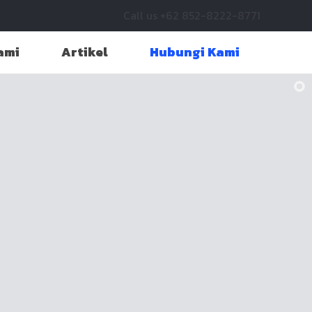
Call us +62 852-8222-8771
ami
Artikel
Hubungi Kami