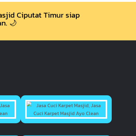
sjid Ciputat Timur siap
n. 🌙