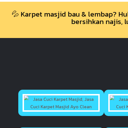
💦 Karpet masjid bau & lembap? Hub
bersihkan najis,