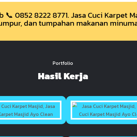
 📞 0852 8222 8771. Jasa Cuci Karpet Ma
 lumpur, dan tumpahan makanan minuma
Portfolio
Hasil Kerja