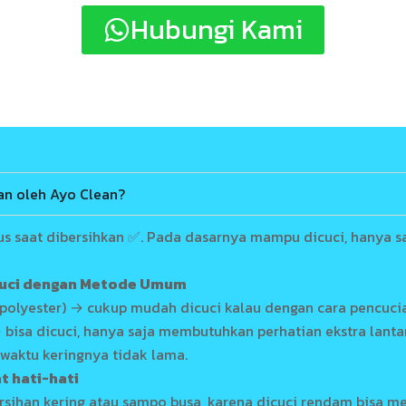
Hubungi Kami
kan oleh Ayo Clean?
s saat dibersihkan ✅. Pada dasarnya mampu dicuci, hanya 
cuci dengan Metode Umum
, polyester) → cukup mudah dicuci kalau dengan cara pencuci
isa dicuci, hanya saja membutuhkan perhatian ekstra lantar
waktu keringnya tidak lama.
t hati-hati
rsihan kering atau sampo busa, karena dicuci rendam bisa me