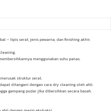
– tipis serat, jenis pewarna, dan finishing akhir.
cleaning.
u membersihkannya menggunakan suhu panas.
merusak struktur serat.
apat ditangani dengan cara dry cleaning oleh ahli.
gga gampang pudar jika dibersihkan secara basah.
 ahli dengan mesin ekstraksi.