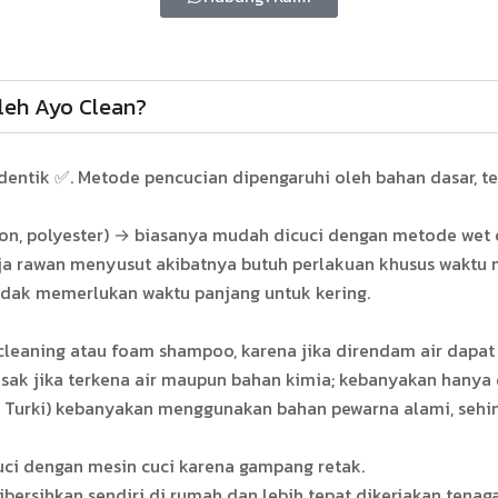
oleh Ayo Clean?
ntik ✅. Metode pencucian dipengaruhi oleh bahan dasar, tebal 
lon, polyester) → biasanya mudah dicuci dengan metode wet 
aja rawan menyusut akibatnya butuh perlakuan khusus wakt
idak memerlukan waktu panjang untuk kering.
leaning atau foam shampoo, karena jika direndam air dapat 
sak jika terkena air maupun bahan kimia; kebanyakan hanya d
 Turki) kebanyakan menggunakan bahan pewarna alami, sehin
ci dengan mesin cuci karena gampang retak.
ibersihkan sendiri di rumah dan lebih tepat dikerjakan tenaga