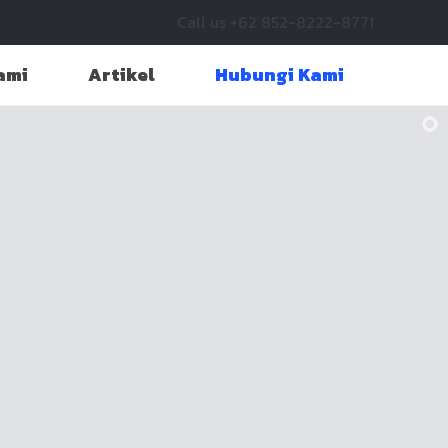
Call us +62 852-8222-8771
ami
Artikel
Hubungi Kami