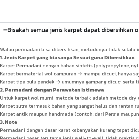
Bisakah semua jenis karpet dapat dibersihkan 
Walau permadani bisa dibersihkan, metodenya tidak selalu ide
1. Jenis Karpet yang biasanya Sesuai guna Dibersihkan
Karpet Permadani dengan bahan sintetis (polypropylene, ny
Karpet bermaterial wol campuran → mampu dicuci, hanya s
Karpet tipe bulu pendek → umumnya gampang dicuci serta t
2. Permadani dengan Perawatan Istimewa
Untuk karpet wol murni, metode terbaik adalah metode dry c
Karpet sutra termasuk bahan yang sangat halus dan rentan ru
Karpet antik maupun handmade (contoh: dari Persia maupun
3. Note
Permadani dengan dasar karet kebanyakan kurang tepat dicu
Permadani besar, terutama jenis wall-to-wall, tidak praktis d