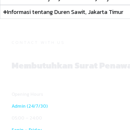
Informasi tentang Duren Sawit, Jakarta Timur
CONTACT WITH US
Membutuhkan Surat Penaw
Opening Hours
Admin (24/7/30)
05:00 – 24:00
Senin – Friday