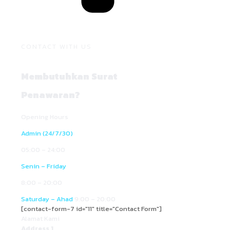
CONTACT WITH US
Membutuhkan Surat
Penawaran?
Opening Hours
Admin (24/7/30)
05:00 – 24:00
Senin – Friday
8:00 – 20:00
Saturday – Ahad
9:00 – 20:00
[contact-form-7 id="11" title="Contact Form"]
Alamat Kami
Address 1