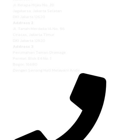
Jl. Kelapa Hijau No. 20
Jagakarsa, Jakarta Selatan
DKI Jakarta 12620
Address 2
Jl. Tanah Merdeka IA No. 96
Ciracas, Jakarta Timur
DKI Jakarta 12620
Address 3
Perumahan Taman Dramaga
Permai. Blok E4 No. 1
Bogor. 16680
Dengan Senang Hati Melayani Anda