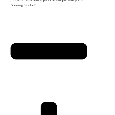
pilihan utama untuk jasa cuci karpet masjid di
Gunung Sindur?