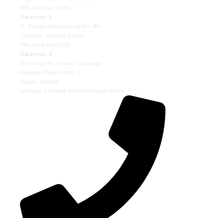
DKI Jakarta 12620
Address 2
Jl. Tanah Merdeka IA No. 96
Ciracas, Jakarta Timur
DKI Jakarta 12620
Address 3
Perumahan Taman Dramaga
Permai. Blok E4 No. 1
Bogor. 16680
Dengan Senang Hati Melayani Anda