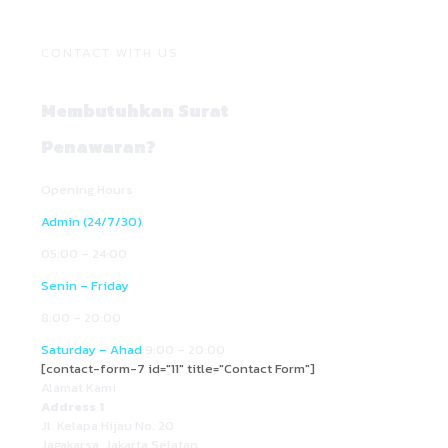
CONTACT WITH US
Membutuhkan Surat
Penawaran?
Opening Hours
Admin (24/7/30)
05:00 – 24:00
Senin – Friday
8:00 – 20:00
Saturday – Ahad
9:00 – 20:00
[contact-form-7 id="11" title="Contact Form"]
Alamat Kami
Address 1
Jl. Kelapa Hijau No. 20
Jagakarsa, Jakarta Selatan