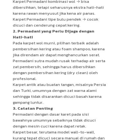
Karpet Permadani kombinasi wol → bisa
dibersihkan, tetapi seharusnya ekstra hati-hati
karena rawan menyusut jika kena air panas.
Karpet Permadani tipe bulu pendek → cocok
dicuci dan cenderung cepat kering.
2. Permadani yang Perlu Dijaga dengan
Hati-hati
Pada karpet wol murni, pilihan terbaik adalah
pembersihan kering atau foam shampoo, karena
jika direndam air dapat menghancurkan serat.
Permadani sutra mudah rusak terhadap air serta
zat pembersih, sehingga harus dibersihkan
dengan pembersihan kering (dry clean) oleh
profesional.
Karpet antik atau buatan tangan, misalnya Persia
dan Turki, umumnya dengan zat warna alami
sehingga tidak disarankan dicuci basah karena
gampang luntur.
3. Catatan Penting
Permadani dengan dasar karet pada sisi
bawahnya umumnya sebaiknya tidak dicuci
dengan mesin cuci karena dapat retak.
Karpet besar, terutama model wall-to-wall,
kurang tepat dicuci secara manual di rumah dan