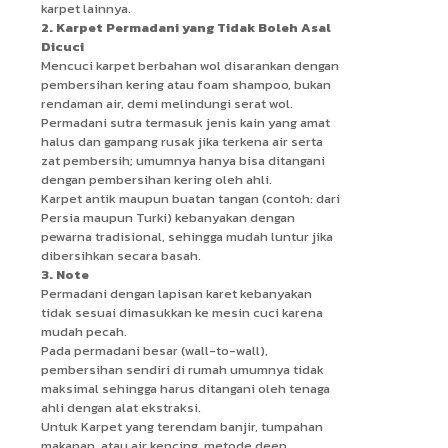
karpet lainnya.
2. Karpet Permadani yang Tidak Boleh Asal
Dicuci
Mencuci karpet berbahan wol disarankan dengan
pembersihan kering atau foam shampoo, bukan
rendaman air, demi melindungi serat wol.
Permadani sutra termasuk jenis kain yang amat
halus dan gampang rusak jika terkena air serta
zat pembersih; umumnya hanya bisa ditangani
dengan pembersihan kering oleh ahli.
Karpet antik maupun buatan tangan (contoh: dari
Persia maupun Turki) kebanyakan dengan
pewarna tradisional, sehingga mudah luntur jika
dibersihkan secara basah.
3. Note
Permadani dengan lapisan karet kebanyakan
tidak sesuai dimasukkan ke mesin cuci karena
mudah pecah.
Pada permadani besar (wall-to-wall),
pembersihan sendiri di rumah umumnya tidak
maksimal sehingga harus ditangani oleh tenaga
ahli dengan alat ekstraksi.
Untuk Karpet yang terendam banjir, tumpahan
makanan, atau air kencing, metode deep