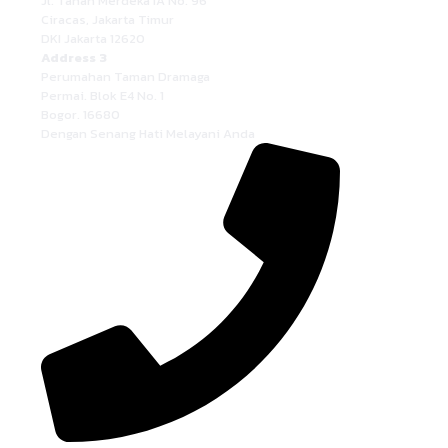
Jl. Tanah Merdeka IA No. 96
Ciracas, Jakarta Timur
DKI Jakarta 12620
Address 3
Perumahan Taman Dramaga
Permai. Blok E4 No. 1
Bogor. 16680
Dengan Senang Hati Melayani Anda