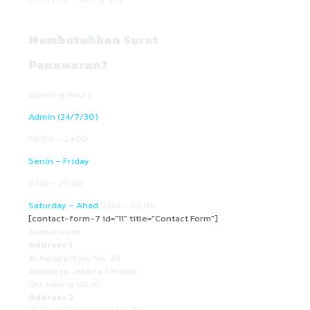
Membutuhkan Surat
Penawaran?
Opening Hours
Admin (24/7/30)
05:00 – 24:00
Senin – Friday
8:00 – 20:00
Saturday – Ahad
9:00 – 20:00
[contact-form-7 id="11" title="Contact Form"]
Alamat Kami
Address 1
Jl. Kelapa Hijau No. 20
Jagakarsa, Jakarta Selatan
DKI Jakarta 12620
Address 2