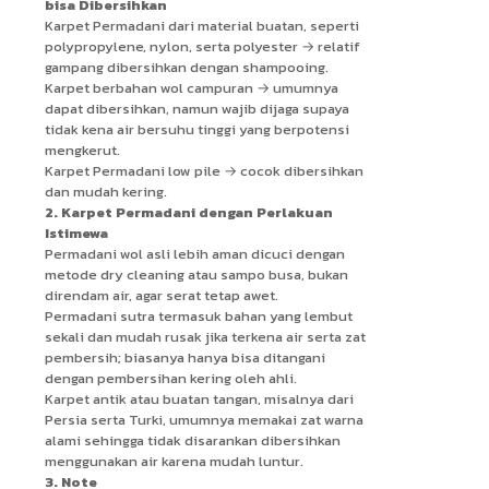
bisa Dibersihkan
Karpet Permadani dari material buatan, seperti
polypropylene, nylon, serta polyester → relatif
gampang dibersihkan dengan shampooing.
Karpet berbahan wol campuran → umumnya
dapat dibersihkan, namun wajib dijaga supaya
tidak kena air bersuhu tinggi yang berpotensi
mengkerut.
Karpet Permadani low pile → cocok dibersihkan
dan mudah kering.
2. Karpet Permadani dengan Perlakuan
Istimewa
Permadani wol asli lebih aman dicuci dengan
metode dry cleaning atau sampo busa, bukan
direndam air, agar serat tetap awet.
Permadani sutra termasuk bahan yang lembut
sekali dan mudah rusak jika terkena air serta zat
pembersih; biasanya hanya bisa ditangani
dengan pembersihan kering oleh ahli.
Karpet antik atau buatan tangan, misalnya dari
Persia serta Turki, umumnya memakai zat warna
alami sehingga tidak disarankan dibersihkan
menggunakan air karena mudah luntur.
3. Note