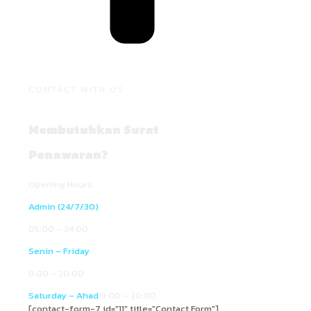
CONTACT WITH US
Membutuhkan Surat
Penawaran?
Opening Hours
Admin (24/7/30)
05:00 – 24:00
Senin – Friday
8:00 – 20:00
Saturday – Ahad
9:00 – 20:00
[contact-form-7 id="11" title="Contact Form"]