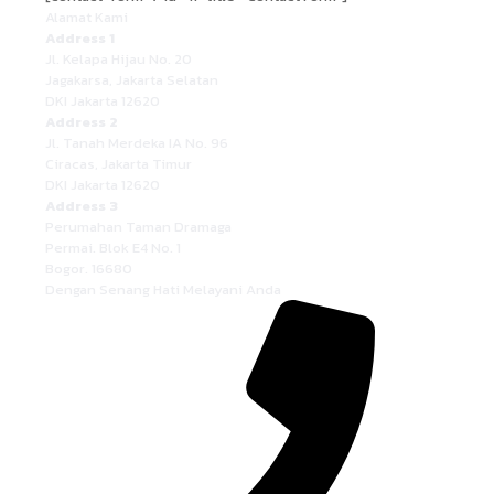
Alamat Kami
Address 1
Jl. Kelapa Hijau No. 20
Jagakarsa, Jakarta Selatan
DKI Jakarta 12620
Address 2
Jl. Tanah Merdeka IA No. 96
Ciracas, Jakarta Timur
DKI Jakarta 12620
Address 3
Perumahan Taman Dramaga
Permai. Blok E4 No. 1
Bogor. 16680
Dengan Senang Hati Melayani Anda