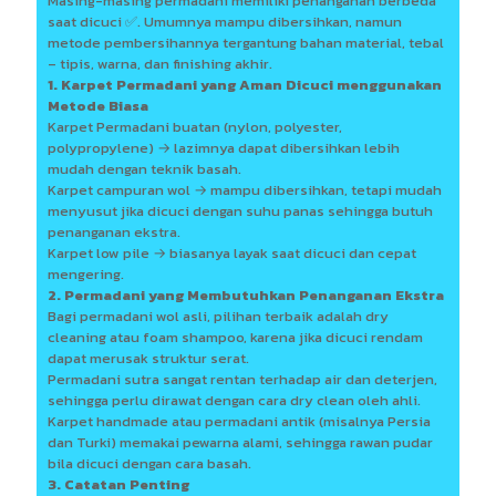
Masing-masing permadani memiliki penanganan berbeda
saat dicuci ✅. Umumnya mampu dibersihkan, namun
metode pembersihannya tergantung bahan material, tebal
– tipis, warna, dan finishing akhir.
1. Karpet Permadani yang Aman Dicuci menggunakan
Metode Biasa
Karpet Permadani buatan (nylon, polyester,
polypropylene) → lazimnya dapat dibersihkan lebih
mudah dengan teknik basah.
Karpet campuran wol → mampu dibersihkan, tetapi mudah
menyusut jika dicuci dengan suhu panas sehingga butuh
penanganan ekstra.
Karpet low pile → biasanya layak saat dicuci dan cepat
mengering.
2. Permadani yang Membutuhkan Penanganan Ekstra
Bagi permadani wol asli, pilihan terbaik adalah dry
cleaning atau foam shampoo, karena jika dicuci rendam
dapat merusak struktur serat.
Permadani sutra sangat rentan terhadap air dan deterjen,
sehingga perlu dirawat dengan cara dry clean oleh ahli.
Karpet handmade atau permadani antik (misalnya Persia
dan Turki) memakai pewarna alami, sehingga rawan pudar
bila dicuci dengan cara basah.
3. Catatan Penting