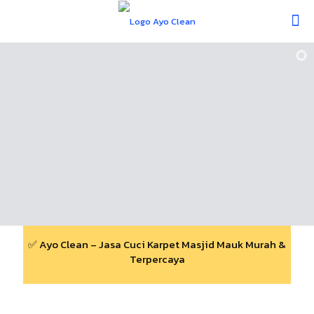
✅ Ayo Clean – Jasa Cuci Karpet Masjid Mauk Murah &
Terpercaya