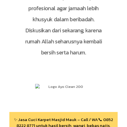
profesional agar jamaah lebih
khusyuk dalam beribadah.
Diskusikan dari sekarang, karena
rumah Allah seharusnya kembali
bersih serta harum.
✨ Jasa Cuci Karpet Masjid Mauk – Call / WA📞 0852
8222 8771 untuk hasil bersih, wangi, bebas najis,