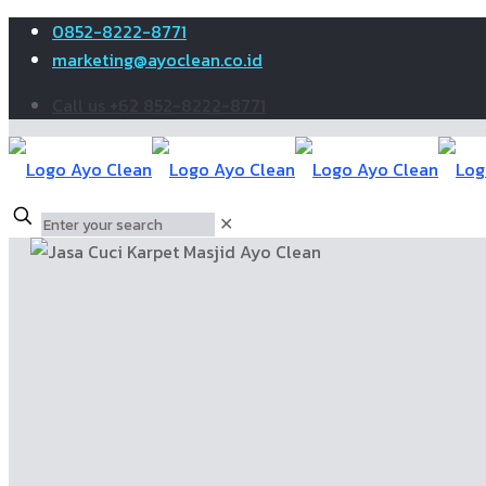
0852-8222-8771
marketing@ayoclean.co.id
Call us +62 852-8222-8771
✕