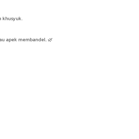
h khusyuk.
 bau apek membandel. 🌿