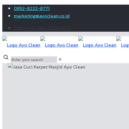
0852-8222-8771
marketing@ayoclean.co.id
Call us +62 852-8222-8771
✕