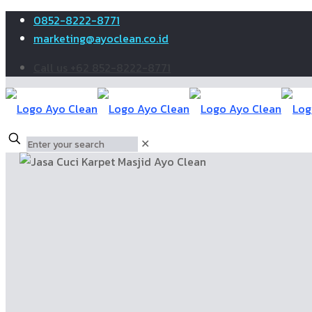
0852-8222-8771
marketing@ayoclean.co.id
Call us +62 852-8222-8771
✕