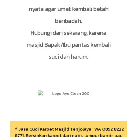
nyata agar umat kembali betah
beribadah.
Hubungi dari sekarang, karena
masjid Bapak/Ibu pantas kembali
suci dan harum.
📌 Jasa Cuci Karpet Masjid Tenjolaya | WA 0852 8222
8771. Bersihkan karpet dari najis, lumpur banjir, bau