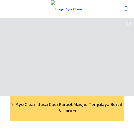
✅ Ayo Clean: Jasa Cuci Karpet Masjid Tenjolaya Bersih
& Harum