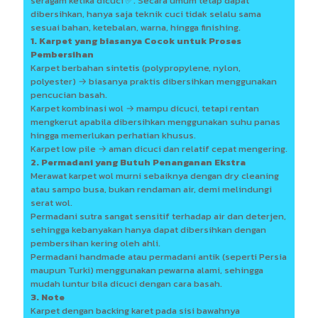
seragam ketika dicuci ✅. Secara umum tetap dapat
dibersihkan, hanya saja teknik cuci tidak selalu sama
sesuai bahan, ketebalan, warna, hingga finishing.
1. Karpet yang biasanya Cocok untuk Proses
Pembersihan
Karpet berbahan sintetis (polypropylene, nylon,
polyester) → biasanya praktis dibersihkan menggunakan
pencucian basah.
Karpet kombinasi wol → mampu dicuci, tetapi rentan
mengkerut apabila dibersihkan menggunakan suhu panas
hingga memerlukan perhatian khusus.
Karpet low pile → aman dicuci dan relatif cepat mengering.
2. Permadani yang Butuh Penanganan Ekstra
Merawat karpet wol murni sebaiknya dengan dry cleaning
atau sampo busa, bukan rendaman air, demi melindungi
serat wol.
Permadani sutra sangat sensitif terhadap air dan deterjen,
sehingga kebanyakan hanya dapat dibersihkan dengan
pembersihan kering oleh ahli.
Permadani handmade atau permadani antik (seperti Persia
maupun Turki) menggunakan pewarna alami, sehingga
mudah luntur bila dicuci dengan cara basah.
3. Note
Karpet dengan backing karet pada sisi bawahnya