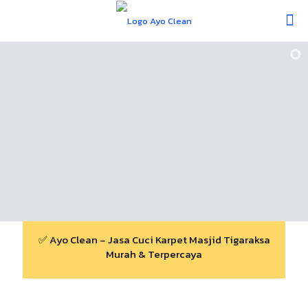
✅ Ayo Clean – Jasa Cuci Karpet Masjid Tigaraksa
Murah & Terpercaya