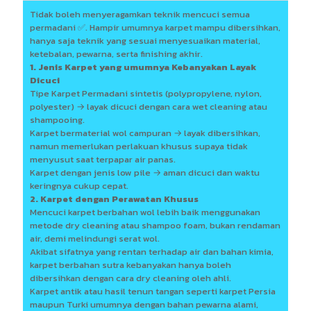
Tidak boleh menyeragamkan teknik mencuci semua
permadani ✅. Hampir umumnya karpet mampu dibersihkan,
hanya saja teknik yang sesuai menyesuaikan material,
ketebalan, pewarna, serta finishing akhir.
1. Jenis Karpet yang umumnya Kebanyakan Layak
Dicuci
Tipe Karpet Permadani sintetis (polypropylene, nylon,
polyester) → layak dicuci dengan cara wet cleaning atau
shampooing.
Karpet bermaterial wol campuran → layak dibersihkan,
namun memerlukan perlakuan khusus supaya tidak
menyusut saat terpapar air panas.
Karpet dengan jenis low pile → aman dicuci dan waktu
keringnya cukup cepat.
2. Karpet dengan Perawatan Khusus
Mencuci karpet berbahan wol lebih baik menggunakan
metode dry cleaning atau shampoo foam, bukan rendaman
air, demi melindungi serat wol.
Akibat sifatnya yang rentan terhadap air dan bahan kimia,
karpet berbahan sutra kebanyakan hanya boleh
dibersihkan dengan cara dry cleaning oleh ahli.
Karpet antik atau hasil tenun tangan seperti karpet Persia
maupun Turki umumnya dengan bahan pewarna alami,