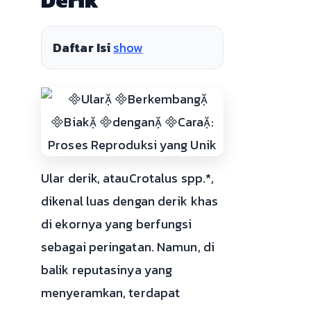
Derik
Daftar Isi
show
Ular derik, atauCrotalus spp.*,
dikenal luas dengan derik khas
di ekornya yang berfungsi
sebagai peringatan. Namun, di
balik reputasinya yang
menyeramkan, terdapat