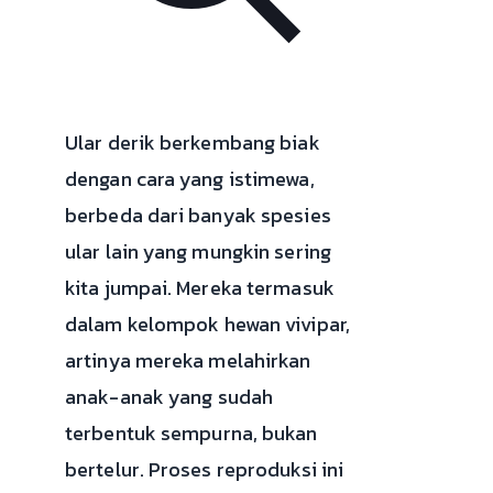
Ular derik berkembang biak
dengan cara yang istimewa,
berbeda dari banyak spesies
ular lain yang mungkin sering
kita jumpai. Mereka termasuk
dalam kelompok hewan vivipar,
artinya mereka melahirkan
anak-anak yang sudah
terbentuk sempurna, bukan
bertelur. Proses reproduksi ini