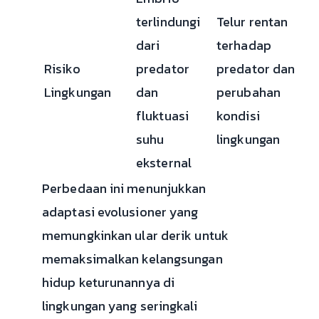
terlindungi
Telur rentan
dari
terhadap
Risiko
predator
predator dan
Lingkungan
dan
perubahan
fluktuasi
kondisi
suhu
lingkungan
eksternal
Perbedaan ini menunjukkan
adaptasi evolusioner yang
memungkinkan ular derik untuk
memaksimalkan kelangsungan
hidup keturunannya di
lingkungan yang seringkali