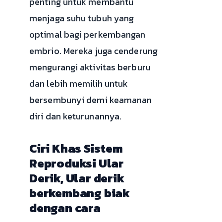
penting untuk membantu
menjaga suhu tubuh yang
optimal bagi perkembangan
embrio. Mereka juga cenderung
mengurangi aktivitas berburu
dan lebih memilih untuk
bersembunyi demi keamanan
diri dan keturunannya.
Ciri Khas Sistem
Reproduksi Ular
Derik, Ular derik
berkembang biak
dengan cara