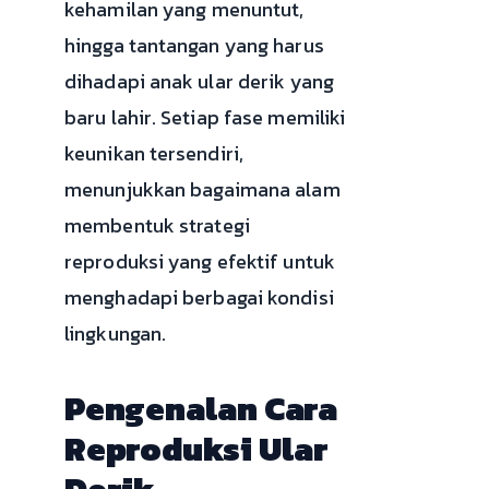
kehamilan yang menuntut,
hingga tantangan yang harus
dihadapi anak ular derik yang
baru lahir. Setiap fase memiliki
keunikan tersendiri,
menunjukkan bagaimana alam
membentuk strategi
reproduksi yang efektif untuk
menghadapi berbagai kondisi
lingkungan.
Pengenalan Cara
Reproduksi Ular