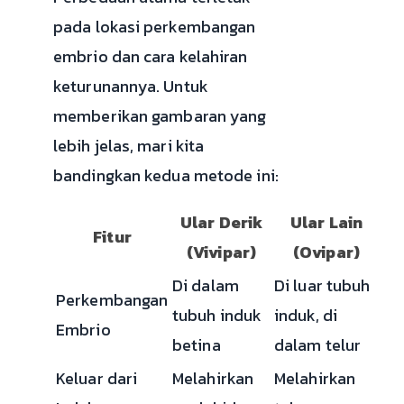
pada lokasi perkembangan
embrio dan cara kelahiran
keturunannya. Untuk
memberikan gambaran yang
lebih jelas, mari kita
bandingkan kedua metode ini:
Ular Derik
Ular Lain
Fitur
(Vivipar)
(Ovipar)
Di dalam
Di luar tubuh
Perkembangan
tubuh induk
induk, di
Embrio
betina
dalam telur
Keluar dari
Melahirkan
Melahirkan