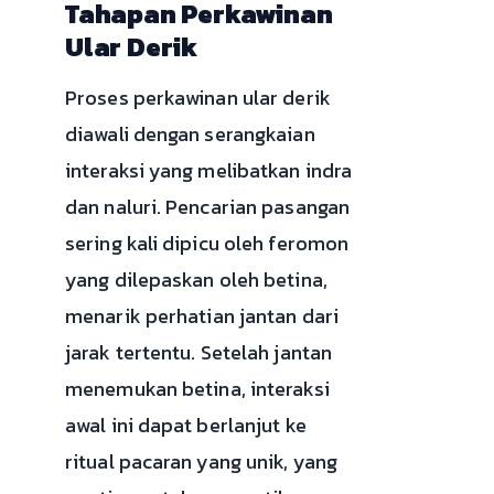
Tahapan Perkawinan
Ular Derik
Proses perkawinan ular derik
diawali dengan serangkaian
interaksi yang melibatkan indra
dan naluri. Pencarian pasangan
sering kali dipicu oleh feromon
yang dilepaskan oleh betina,
menarik perhatian jantan dari
jarak tertentu. Setelah jantan
menemukan betina, interaksi
awal ini dapat berlanjut ke
ritual pacaran yang unik, yang