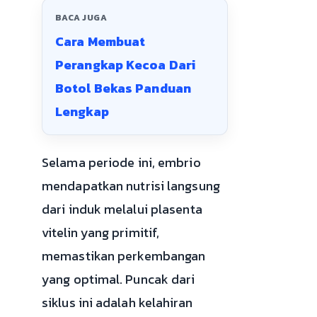
BACA JUGA
Cara Membuat
Perangkap Kecoa Dari
Botol Bekas Panduan
Lengkap
Selama periode ini, embrio
mendapatkan nutrisi langsung
dari induk melalui plasenta
vitelin yang primitif,
memastikan perkembangan
yang optimal. Puncak dari
siklus ini adalah kelahiran