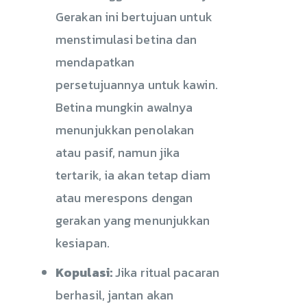
Gerakan ini bertujuan untuk
menstimulasi betina dan
mendapatkan
persetujuannya untuk kawin.
Betina mungkin awalnya
menunjukkan penolakan
atau pasif, namun jika
tertarik, ia akan tetap diam
atau merespons dengan
gerakan yang menunjukkan
kesiapan.
Kopulasi:
Jika ritual pacaran
berhasil, jantan akan