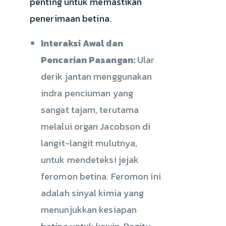
penting untuk memastikan
penerimaan betina.
Interaksi Awal dan
Pencarian Pasangan:
Ular
derik jantan menggunakan
indra penciuman yang
sangat tajam, terutama
melalui organ Jacobson di
langit-langit mulutnya,
untuk mendeteksi jejak
feromon betina. Feromon ini
adalah sinyal kimia yang
menunjukkan kesiapan