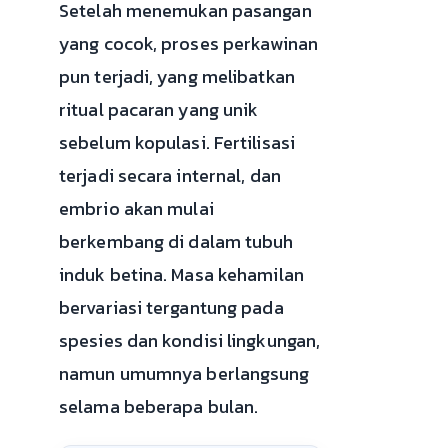
Setelah menemukan pasangan
yang cocok, proses perkawinan
pun terjadi, yang melibatkan
ritual pacaran yang unik
sebelum kopulasi. Fertilisasi
terjadi secara internal, dan
embrio akan mulai
berkembang di dalam tubuh
induk betina. Masa kehamilan
bervariasi tergantung pada
spesies dan kondisi lingkungan,
namun umumnya berlangsung
selama beberapa bulan.