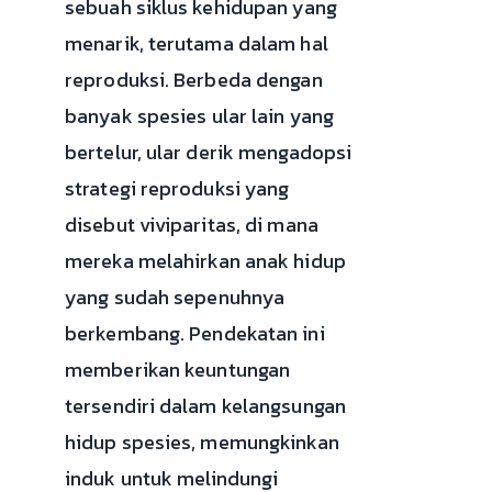
sebuah siklus kehidupan yang
menarik, terutama dalam hal
reproduksi. Berbeda dengan
banyak spesies ular lain yang
bertelur, ular derik mengadopsi
strategi reproduksi yang
disebut viviparitas, di mana
mereka melahirkan anak hidup
yang sudah sepenuhnya
berkembang. Pendekatan ini
memberikan keuntungan
tersendiri dalam kelangsungan
hidup spesies, memungkinkan
induk untuk melindungi