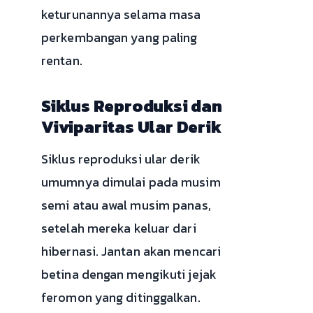
keturunannya selama masa
perkembangan yang paling
rentan.
Siklus Reproduksi dan
Viviparitas Ular Derik
Siklus reproduksi ular derik
umumnya dimulai pada musim
semi atau awal musim panas,
setelah mereka keluar dari
hibernasi. Jantan akan mencari
betina dengan mengikuti jejak
feromon yang ditinggalkan.