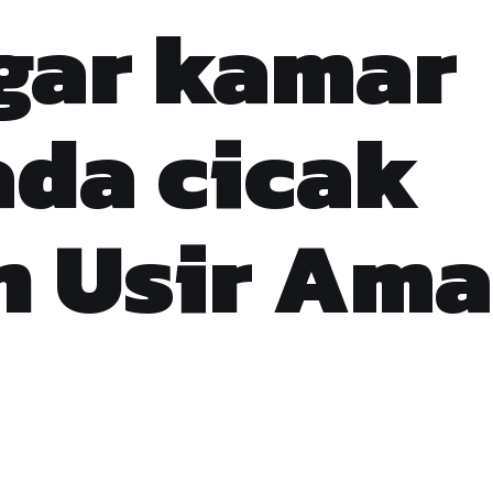
gar kamar
ada cicak
n Usir Am