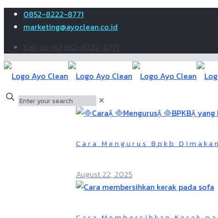
0852-8222-8771
marketing@ayoclean.co.id
Call us +62 852-8222-8771
✕
Cara Mengurus Bpkb Dimaka
August 22, 2025
Cara Membersihkan Kerak pa