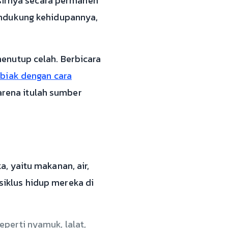
usirnya secara permanen
endukung kehidupannya,
enutup celah. Berbicara
biak dengan cara
karena itulah sumber
, yaitu makanan, air,
iklus hidup mereka di
perti nyamuk, lalat,