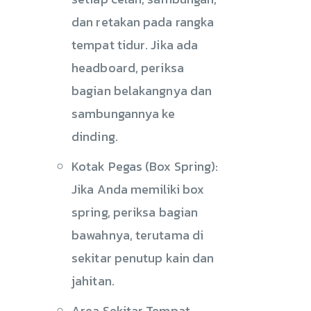
dan retakan pada rangka
tempat tidur. Jika ada
headboard, periksa
bagian belakangnya dan
sambungannya ke
dinding.
Kotak Pegas (Box Spring):
Jika Anda memiliki box
spring, periksa bagian
bawahnya, terutama di
sekitar penutup kain dan
jahitan.
Area Sekitar Tempat