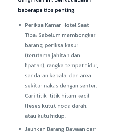
beberapa tips penting:
Periksa Kamar Hotel Saat
Tiba: Sebelum membongkar
barang, periksa kasur
(terutama jahitan dan
lipatan), rangka tempat tidur,
sandaran kepala, dan area
sekitar nakas dengan senter.
Cari titik-titik hitam kecil
(feses kutu), noda darah,
atau kutu hidup.
Jauhkan Barang Bawaan dari