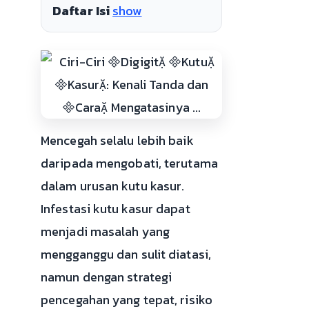
Daftar Isi
show
Mencegah selalu lebih baik
daripada mengobati, terutama
dalam urusan kutu kasur.
Infestasi kutu kasur dapat
menjadi masalah yang
mengganggu dan sulit diatasi,
namun dengan strategi
pencegahan yang tepat, risiko