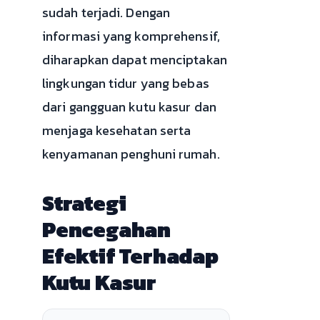
sudah terjadi. Dengan
informasi yang komprehensif,
diharapkan dapat menciptakan
lingkungan tidur yang bebas
dari gangguan kutu kasur dan
menjaga kesehatan serta
kenyamanan penghuni rumah.
Strategi
Pencegahan
Efektif Terhadap
Kutu Kasur