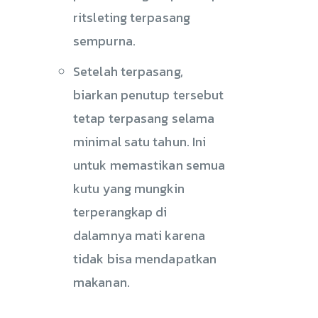
ritsleting terpasang
sempurna.
Setelah terpasang,
biarkan penutup tersebut
tetap terpasang selama
minimal satu tahun. Ini
untuk memastikan semua
kutu yang mungkin
terperangkap di
dalamnya mati karena
tidak bisa mendapatkan
makanan.