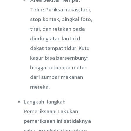
Tidur: Periksa nakas, laci,
stop kontak, bingkai foto,
tirai, dan retakan pada
dinding atau lantai di
dekat tempat tidur. Kutu
kasur bisa bersembunyi
hingga beberapa meter
dari sumber makanan
mereka.
Langkah-langkah
Pemeriksaan: Lakukan
pemeriksaan ini setidaknya
sebulan sekali atau setiap