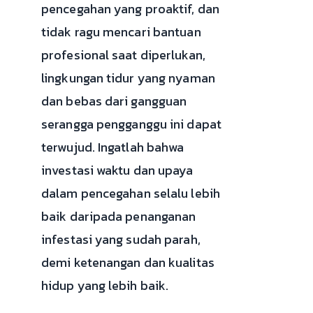
pencegahan yang proaktif, dan
tidak ragu mencari bantuan
profesional saat diperlukan,
lingkungan tidur yang nyaman
dan bebas dari gangguan
serangga pengganggu ini dapat
terwujud. Ingatlah bahwa
investasi waktu dan upaya
dalam pencegahan selalu lebih
baik daripada penanganan
infestasi yang sudah parah,
demi ketenangan dan kualitas
hidup yang lebih baik.