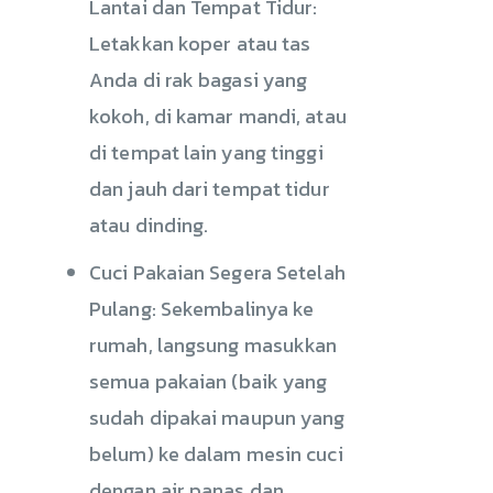
Lantai dan Tempat Tidur:
Letakkan koper atau tas
Anda di rak bagasi yang
kokoh, di kamar mandi, atau
di tempat lain yang tinggi
dan jauh dari tempat tidur
atau dinding.
Cuci Pakaian Segera Setelah
Pulang: Sekembalinya ke
rumah, langsung masukkan
semua pakaian (baik yang
sudah dipakai maupun yang
belum) ke dalam mesin cuci
dengan air panas dan