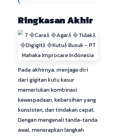
Ringkasan Akhir
Pada akhirnya, menjaga diri
dari gigitan kutu kasur
memerlukan kombinasi
kewaspadaan, kebersihan yang
konsisten, dan tindakan cepat.
Dengan mengenali tanda-tanda
awal, menerapkan langkah