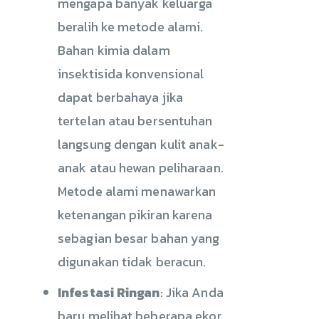
mengapa banyak keluarga
beralih ke metode alami.
Bahan kimia dalam
insektisida konvensional
dapat berbahaya jika
tertelan atau bersentuhan
langsung dengan kulit anak-
anak atau hewan peliharaan.
Metode alami menawarkan
ketenangan pikiran karena
sebagian besar bahan yang
digunakan tidak beracun.
Infestasi Ringan
: Jika Anda
baru melihat beberapa ekor