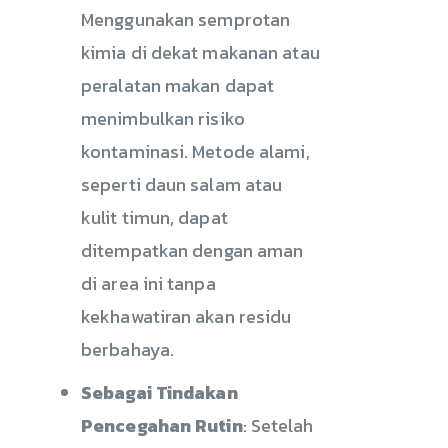
Menggunakan semprotan
kimia di dekat makanan atau
peralatan makan dapat
menimbulkan risiko
kontaminasi. Metode alami,
seperti daun salam atau
kulit timun, dapat
ditempatkan dengan aman
di area ini tanpa
kekhawatiran akan residu
berbahaya.
Sebagai Tindakan
Pencegahan Rutin
: Setelah