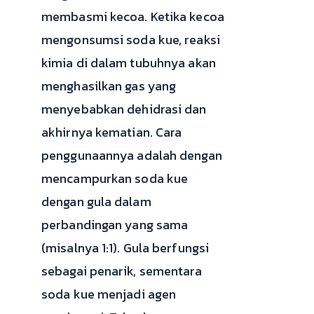
membasmi kecoa. Ketika kecoa
mengonsumsi soda kue, reaksi
kimia di dalam tubuhnya akan
menghasilkan gas yang
menyebabkan dehidrasi dan
akhirnya kematian. Cara
penggunaannya adalah dengan
mencampurkan soda kue
dengan gula dalam
perbandingan yang sama
(misalnya 1:1). Gula berfungsi
sebagai penarik, sementara
soda kue menjadi agen