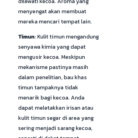
dilewati kecoa. Aroma yang
menyengat akan membuat
mereka mencari tempat lain.
Timun
: Kulit timun mengandung
senyawa kimia yang dapat
mengusir kecoa. Meskipun
mekanisme pastinya masih
dalam penelitian, bau khas
timun tampaknya tidak
menarik bagi kecoa. Anda
dapat meletakkan irisan atau
kulit timun segar di area yang
sering menjadi sarang kecoa,