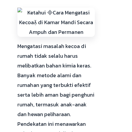
Mengatasi masalah kecoa di
rumah tidak selalu harus
melibatkan bahan kimia keras.
Banyak metode alami dan
rumahan yang terbukti efektif
serta lebih aman bagi penghuni
rumah, termasuk anak-anak
dan hewan peliharaan.
Pendekatan ini menawarkan