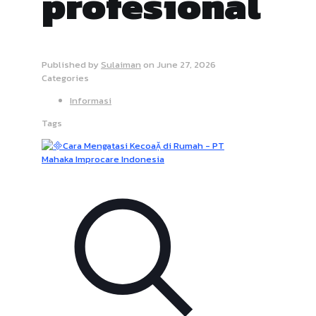
profesional
Published by
Sulaiman
on
June 27, 2026
Categories
Informasi
Tags