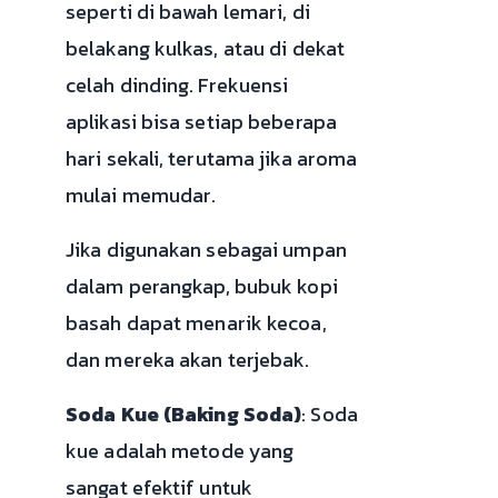
seperti di bawah lemari, di
belakang kulkas, atau di dekat
celah dinding. Frekuensi
aplikasi bisa setiap beberapa
hari sekali, terutama jika aroma
mulai memudar.
Jika digunakan sebagai umpan
dalam perangkap, bubuk kopi
basah dapat menarik kecoa,
dan mereka akan terjebak.
Soda Kue (Baking Soda)
: Soda
kue adalah metode yang
sangat efektif untuk