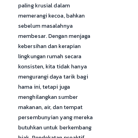
paling krusial dalam
memerangi kecoa, bahkan
sebelum masalahnya
membesar. Dengan menjaga
kebersihan dan kerapian
lingkungan rumah secara
konsisten, kita tidak hanya
mengurangi daya tarik bagi
hama ini, tetapi juga
menghilangkan sumber
makanan, air, dan tempat
persembunyian yang mereka
butuhkan untuk berkembang
biak. Pendekatan proaktif