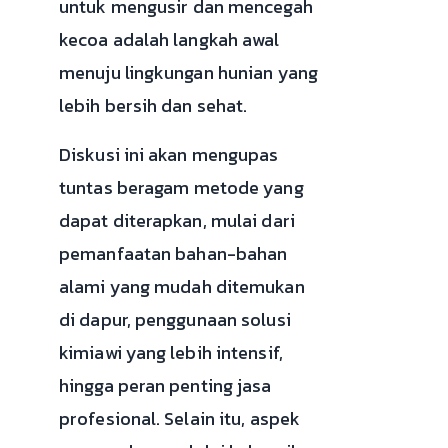
untuk mengusir dan mencegah
kecoa adalah langkah awal
menuju lingkungan hunian yang
lebih bersih dan sehat.
Diskusi ini akan mengupas
tuntas beragam metode yang
dapat diterapkan, mulai dari
pemanfaatan bahan-bahan
alami yang mudah ditemukan
di dapur, penggunaan solusi
kimiawi yang lebih intensif,
hingga peran penting jasa
profesional. Selain itu, aspek