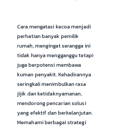
Cara mengatasi kecoa menjadi
perhatian banyak pemilik
rumah, mengingat serangga ini
tidak hanya mengganggu tetapi
juga berpotensi membawa
kuman penyakit. Kehadirannya
seringkali menimbulkan rasa
jijik dan ketidaknyamanan,
mendorong pencarian solusi
yang efektif dan berkelanjutan.
Memahami berbagai strategi