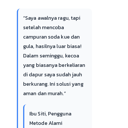
“Saya awalnya ragu, tapi
setelah mencoba
campuran soda kue dan
gula, hasilnya luar biasa!
Dalam seminggu, kecoa
yang biasanya berkeliaran
di dapur saya sudah jauh
berkurang. Ini solusi yang
aman dan murah.”
Ibu Siti, Pengguna
Metode Alami